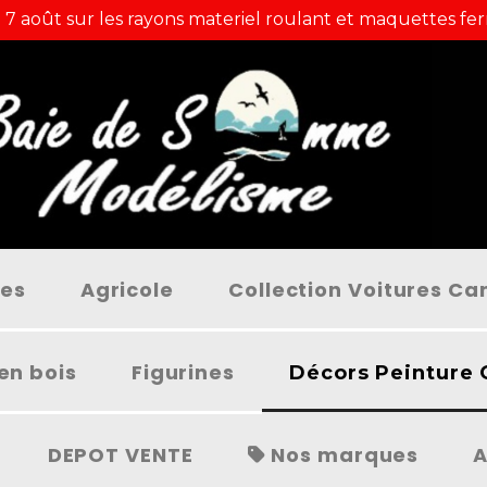
 7 août sur les rayons materiel roulant et maquettes fer
ées
Agricole
Collection Voitures C
en bois
Figurines
Décors Peinture 
DEPOT VENTE
Nos marques
A