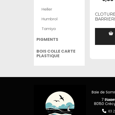
Heller
CLOTURE
Humbrol
BARRIER
Tamiya
PIGMENTS
BOIS COLLE CARTE
PLASTIQUE
Baie de So
7 Place Jea
80150 Créc

03 2