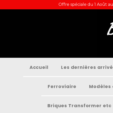
Panneau de gestion des cookies
Offre spéciale du 1 Août au
Accueil
Les dernières arriv
Ferroviaire
Modèles 
Briques Transformer etc