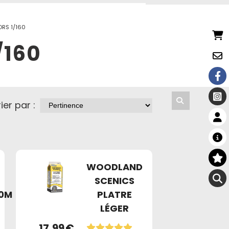
RS 1/160
/160
ier par :
WOODLAND
SCENICS
70M
PLATRE
LÉGER
17,99
€