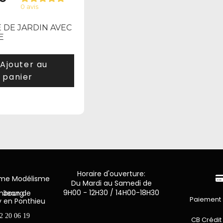
0 avis
 DE JARDIN AVEC
E
Ajouter au
panier
Horaire d'ouverture:
mme Modélisme
Du Mardi au Samedi de
9H00 - 12H30 / 14H00-18H30
n de Luxembourg
Paiement 
y en Ponthieu
2 20 06 19
CB Crédit