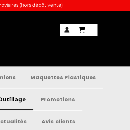
roviaires (hors dépôt vente)
amions
Maquettes Plastiques
Promotions
Outillage
ctualités
Avis clients