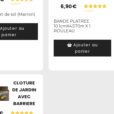
0 avis
6,90
€
0 avis
et de sol (Marron)
BANDE PLATREE
10.1cmX4.570m X 1
Ajouter au
ROULEAU
panier
Ajouter au
panier
CLOTURE
DE JARDIN
AVEC
BARRIERE
€