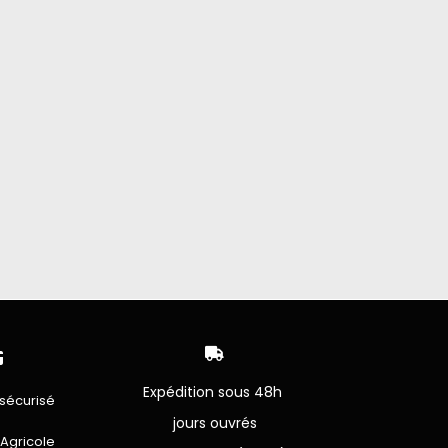


Expédition sous 48h
sécurisé
jours ouvrés
 Agricole