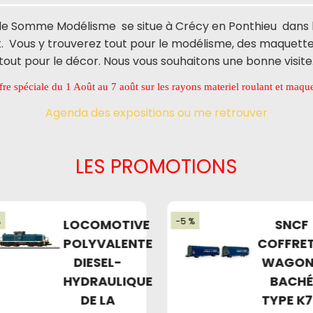
 de Somme Modélisme se situe à Crécy en Ponthieu dans 
. Vous y trouverez tout pour le modélisme, des maquettes,
tout pour le décor. Nous vous souhaitons une bonne visite
u 1 Août au 7 août sur les rayons materiel roulant et maquettes ferroviai
Agenda des expositions ou me retrouver
LES PROMOTIONS
%
-5 %
LOCOMOTIVE
SNCF
POLYVALENTE
COFFRET
DIESEL-
WAGON
HYDRAULIQUE
BACH
DE LA
TYPE K