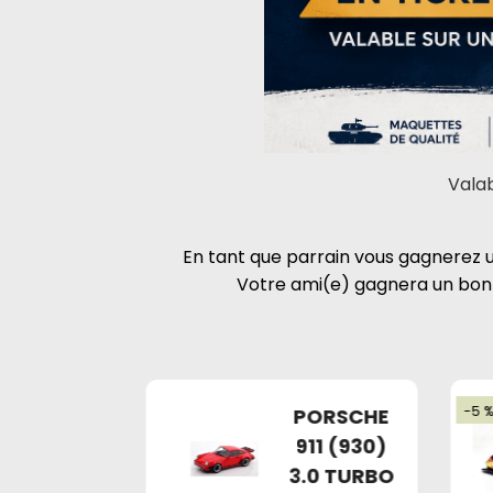
Valab
En tant que parrain vous gagnerez
Votre ami(e) gagnera un bon
-5 
RENAULT
PORSCHE
D14
911 (930)
ENTURION
3.0 TURBO