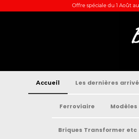
Panneau de gestion des cookies
Offre spéciale du 1 Août au
Les dernières arriv
Accueil
Ferroviaire
Modèles 
Briques Transformer etc