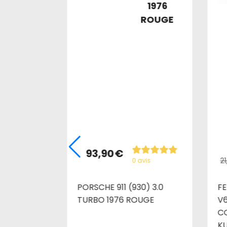
RAID
1976
ROUGE
93,90
€
21
avis
0 avis
ENTURION
PORSCHE 911 (930) 3.0
FE
TURBO 1976 ROUGE
V6
CO
KU