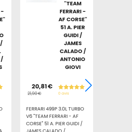
"TEAM
 -
FERRARI -
E"
AF CORSE"
51 A. PIER
O
GUIDI /
/
JAMES
L
CALADO /
 /
ANTONIO
S
GIOVI
20,81
€
25,90
21,90
€
0 avis
O
FERRARI 499P 3.0L TURBO
DODGE RA
V6 "TEAM FERRARI - AF
CABINE LA
CORSE" 51 A. PIER GUIDI /
NOIRE
A
JAMES CALADO /