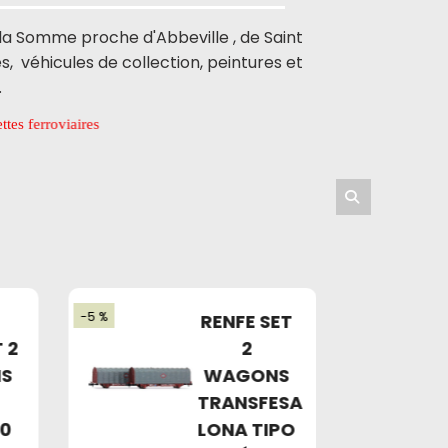
la Somme proche d'Abbeville , de Saint
 véhicules de collection, peintures et
.
res
-5 %
-5 %
RENFE SET
 2
2
S
WAGONS
É
TRANSFESA
70
LONA TIPO