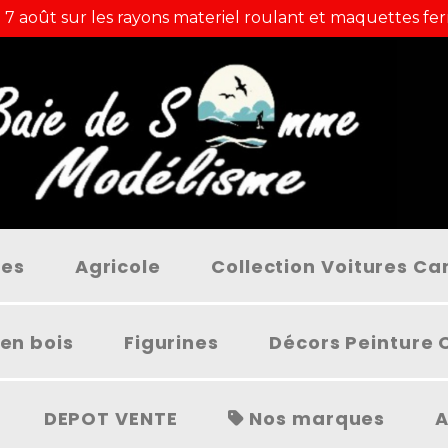
 7 août sur les rayons materiel roulant et maquettes fer
ées
Agricole
Collection Voitures C
en bois
Figurines
Décors Peinture 
DEPOT VENTE
Nos marques
A