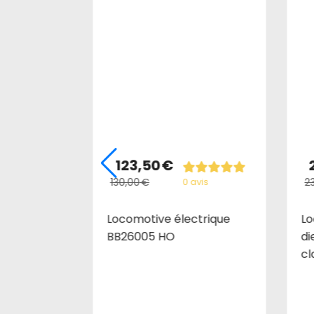
123,50
€
130,00
€
2
avis
0 avis
V MRAP in
Locomotive électrique
Lo
BB26005 HO
di
cl