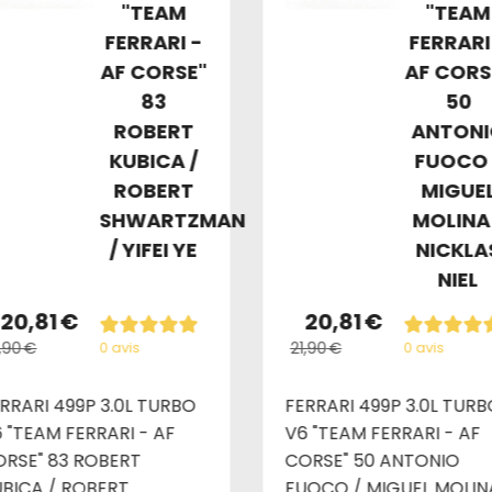
"TEAM
"TEAM
FERRARI -
FERRARI
AF CORSE"
AF CORS
83
50
ROBERT
ANTONI
KUBICA /
FUOCO 
ROBERT
MIGUE
SHWARTZMAN
MOLINA
/ YIFEI YE
NICKLA
NIEL
20,81
€
20,81
€
,90
€
21,90
€
0 avis
0 avis
RRARI 499P 3.0L TURBO
FERRARI 499P 3.0L TURB
 "TEAM FERRARI - AF
V6 "TEAM FERRARI - AF
RSE" 83 ROBERT
CORSE" 50 ANTONIO
BICA / ROBERT
FUOCO / MIGUEL MOLIN