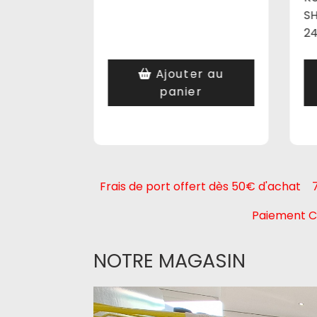
SH
2
er au
Ajouter au
r
panier
Frais de port offert dès 50€ d'achat
7€
Paiement CB 
NOTRE MAGASIN