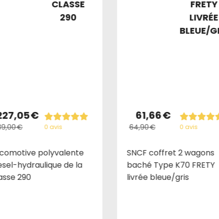
CLASSE
FRETY
290
LIVRÉE
BLEUE/G
227,05
€
61,66
€
39,00
€
64,90
€
0 avis
0 avis
comotive polyvalente
SNCF coffret 2 wagons
esel-hydraulique de la
baché Type K70 FRETY
asse 290
livrée bleue/gris