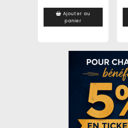
er au
Ajouter au
r
panier