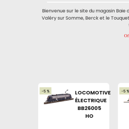
Bienvenue sur le site du magasin Baie
Valéry sur Somme, Berck et le Touquet
Offre spéciale d
-5 %
-5 
S M1240
LOCOMOTIVE
M-ATV
ÉLECTRIQUE
MRAP IN
BB26005
1/72
HO