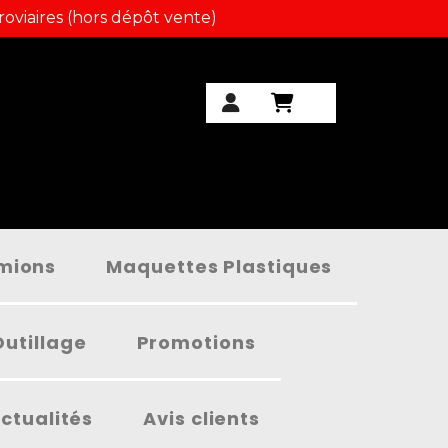
roviaires (hors dépôt vente)
amions
Maquettes Plastiques
Outillage
Promotions
ctualités
Avis clients