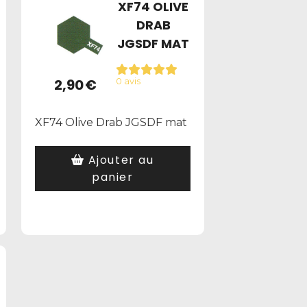
XF74 OLIVE
DRAB
JGSDF MAT
2,90
€
0 avis
XF74 Olive Drab JGSDF mat
Ajouter au
panier