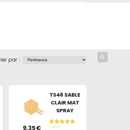
ier par :
TS46 SABLE
CLAIR MAT
SPRAY
9,35
€
0 avis