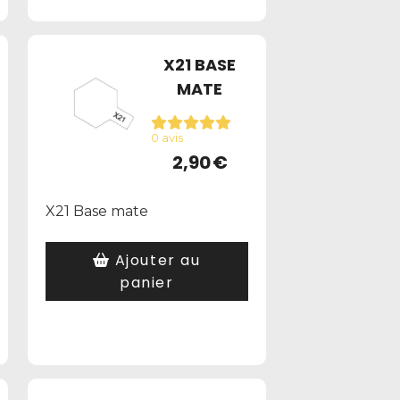
X21 BASE
MATE
0 avis
2,90
€
X21 Base mate
Ajouter au
panier