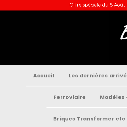
Panneau de gestion des cookies
Offre spéciale du 8 Août
Accueil
Les dernières arriv
Ferroviaire
Modèles 
Briques Transformer etc