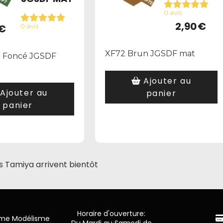
0 avis
2,90
€
€
0 avis
XF72 Brun JGSDF mat
t Foncé JGSDF
Ajouter au
Ajouter au
panier
panier
s Tamiya arrivent bientôt
Horaire d'ouverture:
mme Modélisme