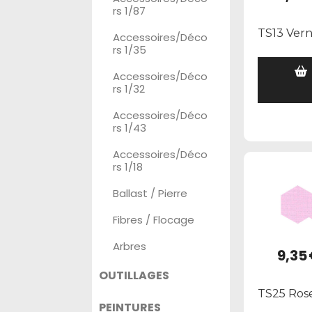
rs 1/87
TS13 Verni
Accessoires/Déco
rs 1/35
Accessoires/Déco
rs 1/32
Accessoires/Déco
rs 1/43
Accessoires/Déco
rs 1/18
Ballast / Pierre
Fibres / Flocage
Arbres
9,35
OUTILLAGES
TS25 Rose
PEINTURES