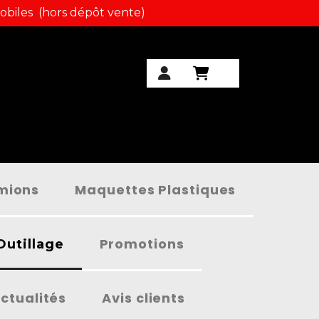
obiles (hors dépôt vente)
amions
Maquettes Plastiques
Promotions
Outillage
ctualités
Avis clients