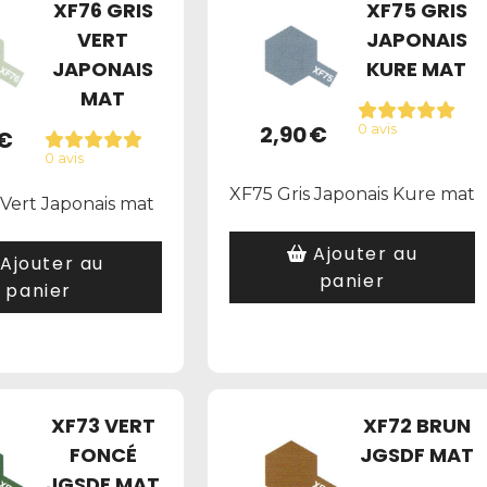
XF76 GRIS
XF75 GRIS
VERT
JAPONAIS
JAPONAIS
KURE MAT
MAT
2,90
€
0 avis
€
0 avis
XF75 Gris Japonais Kure mat
 Vert Japonais mat
Ajouter au
Ajouter au
panier
panier
XF73 VERT
XF72 BRUN
FONCÉ
JGSDF MAT
JGSDF MAT