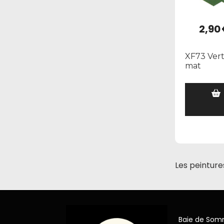
2,90
XF73 Ver
mat
Les peinture
Baie de So