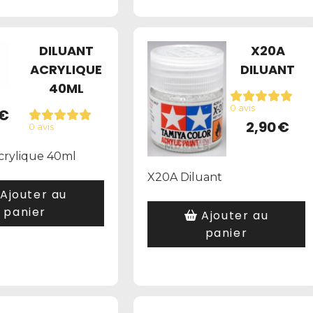
DILUANT
X20A
ACRYLIQUE
DILUANT
40ML
0 avis
€
2,90
€
0 avis
crylique 40ml
X20A Diluant
Ajouter au
panier
Ajouter au
panier