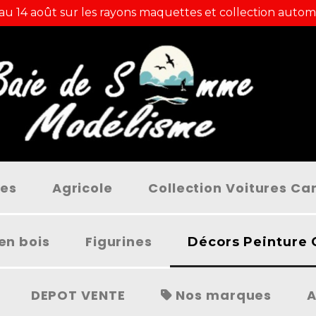
 au 14 août sur les rayons maquettes et collection autom
ées
Agricole
Collection Voitures C
en bois
Figurines
Décors Peinture 
DEPOT VENTE
Nos marques
A