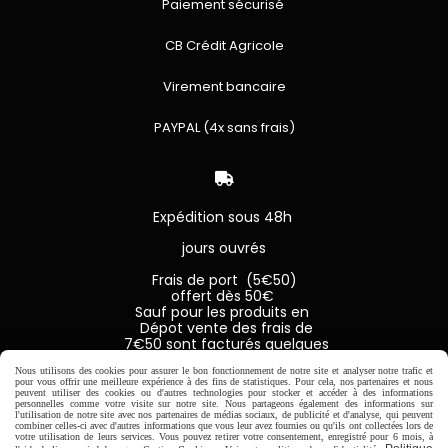
Paiement sécurisé
CB Crédit Agricole
Virement bancaire
PAYPAL (4x sans frais)

Expédition sous 48h
jours ouvrés
Frais de port (5€50)
offert dès 50€
Sauf pour les produits en
Dépot vente des frais de
7€50 sont facturés quelques
soit le montant.
Nous utilisons des cookies pour assurer le bon fonctionnement de notre site et analyser notre trafic et
pour vous offrir une meilleure expérience à des fins de statistiques. Pour cela, nos partenaires et nous
peuvent utiliser des cookies ou d'autres technologies pour stocker et accéder à des informations
personnelles comme votre visite sur notre site. Nous partageons également des informations sur
l'utilisation de notre site avec nos partenaires de médias sociaux, de publicité et d'analyse, qui peuvent
combiner celles-ci avec d'autres informations que vous leur avez fournies ou qu'ils ont collectées lors de
Autoriser
Facebook est désactivé.
votre utilisation de leurs services. Vous pouvez retirer votre consentement, enregistré pour 6 mois, à