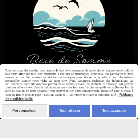
Nous utilisons des cookies pour assurer le bon fonctionnement de notre site et analyser notre trafic et
pour vous offrir une meilleure expérience à des fins de statistiques. Pour cela, nos partenaires et nous
peuvent utiliser des cookies ou d'autres technologies pour stocker et accéder à des informations
personnelles comme votre visite sur notre site. Nous partageons également des informations sur
l'utilisation de notre site avec nos partenaires de médias sociaux, de publicité et d'analyse, qui peuvent
combiner celles-ci avec d'autres informations que vous leur avez fournies ou qu'ils ont collectées lors de
votre utilisation de leurs services. Vous pouvez retirer votre consentement, enregistré pour 6 mois, à
Politique
l'aide du lien en pied de page « Gestion Cookies ». Voir notre politique de confidentialité :
de confidentialité
Baie de Somme Modélisme
Personnaliser
Tout refuser
Tout accepter
7 Place Jean de Luxembourg
80150 Crécy en Ponthieu

03 22 20 06 19