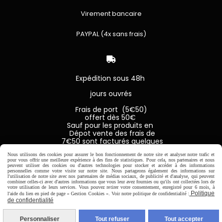
Virement bancaire
PAYPAL (4x sans frais)

Expédition sous 48h
jours ouvrés
Frais de port (5€50)
offert dès 50€
Sauf pour les produits en
Dépot vente des frais de
7€50 sont facturés quelques
soit le montant.
Nous utilisons des cookies pour assurer le bon fonctionnement de notre site et analyser notre trafic et
pour vous offrir une meilleure expérience à des fins de statistiques. Pour cela, nos partenaires et nous
peuvent utiliser des cookies ou d'autres technologies pour stocker et accéder à des informations
personnelles comme votre visite sur notre site. Nous partageons également des informations sur
l'utilisation de notre site avec nos partenaires de médias sociaux, de publicité et d'analyse, qui peuvent
combiner celles-ci avec d'autres informations que vous leur avez fournies ou qu'ils ont collectées lors de
Autoriser
Facebook est désactivé.
votre utilisation de leurs services. Vous pouvez retirer votre consentement, enregistré pour 6 mois, à
Politique
l'aide du lien en pied de page « Gestion Cookies ». Voir notre politique de confidentialité :
de confidentialité
MENTIONS LÉGALES
CONDITIONS GÉNÉRALES DE VENTE
SE RÉTRACTER
POLITIQUE DE CONFIDENTIALITÉ
Personnaliser
Tout refuser
Tout accepter