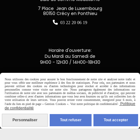
7 Place Jean de Luxembourg
80150 Crécy en Ponthieu

03 22 20 06 19
Horaire d'ouverture:
Du Mardi au Samedi de
9H00 - 12H30 / 14H00-18H30

Nous utilisons des cookies pour assurer le bon fonctionnement de notre site et analyser notre trafic et
pour vous offrir une meilleure expérience à des fins de statistiques. Pour cela, nos partenaires et nous
peuvent utiliser des cookies ou d'autres technologies pour stocker et accéder à des informations
Paiement sécurisé
personnelles comme votre visite sur notre site. Nous partageons également des informations sur
l'utilisation de notre site avec nos partenaires de médias sociaux, de publicité et d'analyse, qui peuvent
combiner celles-ci avec d'autres informations que vous leur avez fournies ou qu'ils ont collectées lors de
votre utilisation de leurs services. Vous pouvez retirer votre consentement, enregistré pour 6 mois, à
CB Crédit Agricole
Politique
l'aide du lien en pied de page « Gestion Cookies ». Voir notre politique de confidentialité :
de confidentialité
Virement bancaire
Personnaliser
Tout refuser
Tout accepter
PAYPAL (4x sans frais)