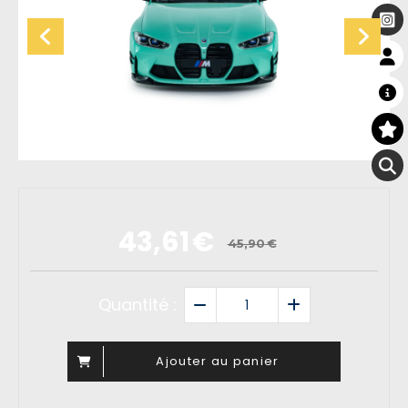
43,61
€
45,90
€
Quantité :
Ajouter au panier