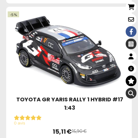
-5 %
TOYOTA GR YARIS RALLY 1 HYBRID #17
1:43
0 avis
15,11
€
15,90
€