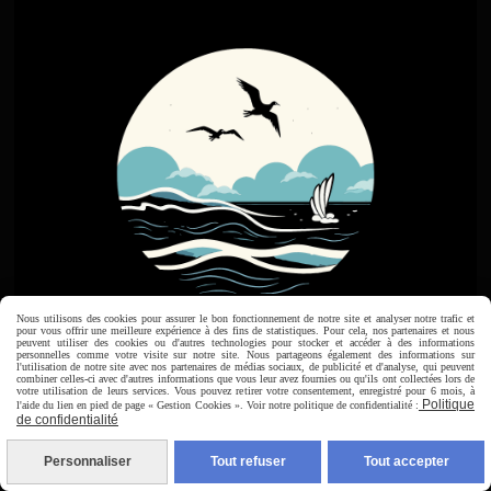
Nous utilisons des cookies pour assurer le bon fonctionnement de notre site et analyser notre trafic et
pour vous offrir une meilleure expérience à des fins de statistiques. Pour cela, nos partenaires et nous
peuvent utiliser des cookies ou d'autres technologies pour stocker et accéder à des informations
personnelles comme votre visite sur notre site. Nous partageons également des informations sur
l'utilisation de notre site avec nos partenaires de médias sociaux, de publicité et d'analyse, qui peuvent
combiner celles-ci avec d'autres informations que vous leur avez fournies ou qu'ils ont collectées lors de
votre utilisation de leurs services. Vous pouvez retirer votre consentement, enregistré pour 6 mois, à
Politique
l'aide du lien en pied de page « Gestion Cookies ». Voir notre politique de confidentialité :
de confidentialité
Personnaliser
Tout refuser
Tout accepter
Baie de Somme Modélisme