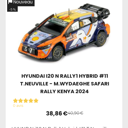
Nouveau
-5 %
HYUNDAI I20 N RALLY1 HYBRID #11
T.NEUVILLE - M.WYDAEGHE SAFARI
RALLY KENYA 2024
0 avis
38,86
€
40,90
€