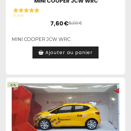
MINI COOPER JCW WRC
0 avis
7,60
€
8,00
€
MINI COOPER JCW WRC
Ajouter au panier
-5 %