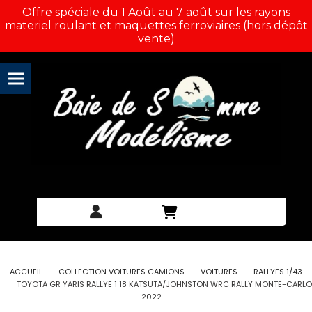
Panneau de gestion des cookies
Offre spéciale du 1 Août au 7 août sur les rayons
materiel roulant et maquettes ferroviaires (hors dépôt
vente)
ACCUEIL
COLLECTION VOITURES CAMIONS
VOITURES
RALLYES 1/43
TOYOTA GR YARIS RALLYE 1 18 KATSUTA/JOHNSTON WRC RALLY MONTE-CARLO
2022