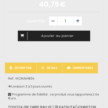
40,75
€
Quantité :
Ajouter au panier
DESCRIPTION
DÉTAILS
COMMENTAIRES
Ref :
IXORAM834
Livraison 3 à 5 jours ouvrés
Programme de fidélité : ce produit vous rapportera
2.04
€uro.
TOYOTA GR YARIS RALLYE 1 18 KATSUTA/JOHNSTON