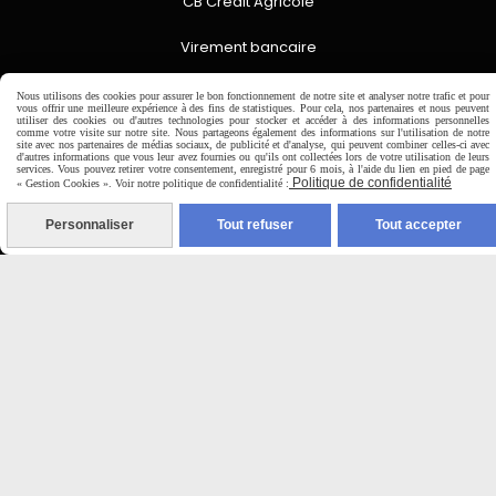
CB Crédit Agricole
Virement bancaire
PAYPAL (4x sans frais)
Nous utilisons des cookies pour assurer le bon fonctionnement de notre site et analyser notre trafic et pour
vous offrir une meilleure expérience à des fins de statistiques. Pour cela, nos partenaires et nous peuvent
utiliser des cookies ou d'autres technologies pour stocker et accéder à des informations personnelles
comme votre visite sur notre site. Nous partageons également des informations sur l'utilisation de notre
site avec nos partenaires de médias sociaux, de publicité et d'analyse, qui peuvent combiner celles-ci avec

d'autres informations que vous leur avez fournies ou qu'ils ont collectées lors de votre utilisation de leurs
services. Vous pouvez retirer votre consentement, enregistré pour 6 mois, à l'aide du lien en pied de page
Politique de confidentialité
« Gestion Cookies ». Voir notre politique de confidentialité :
Expédition sous 48h
jours ouvrés
Personnaliser
Tout refuser
Tout accepter
Frais de port (5€50)
offert dès 50€
Sauf pour les produits en
Dépot vente des frais de
7€50 sont facturés quelques
soit le montant.
Autoriser
Facebook est désactivé.
MENTIONS LÉGALES
CONDITIONS GÉNÉRALES DE VENTE
SE RÉTRACTER
POLITIQUE DE CONFIDENTIALITÉ