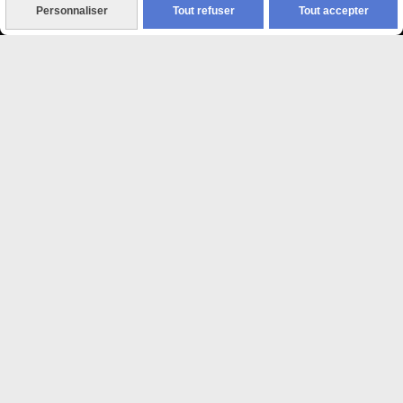
Personnaliser
Tout refuser
Tout accepter

Paiement sécurisé
CB Crédit Agricole
Virement bancaire
PAYPAL (4x sans frais)

Expédition sous 48h
jours ouvrés
Frais de port (5€50)
offert dès 50€
Sauf pour les produits en
Dépot vente des frais de
7€50 sont facturés quelques
soit le montant.