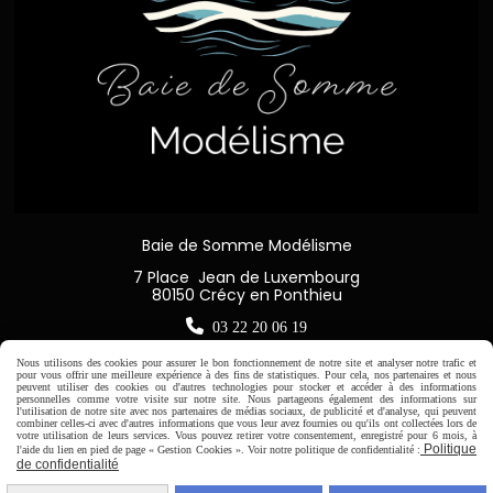
Baie de Somme Modélisme
7 Place Jean de Luxembourg
80150 Crécy en Ponthieu

03 22 20 06 19
Nous utilisons des cookies pour assurer le bon fonctionnement de notre site et analyser notre trafic et
pour vous offrir une meilleure expérience à des fins de statistiques. Pour cela, nos partenaires et nous
peuvent utiliser des cookies ou d'autres technologies pour stocker et accéder à des informations
personnelles comme votre visite sur notre site. Nous partageons également des informations sur
l'utilisation de notre site avec nos partenaires de médias sociaux, de publicité et d'analyse, qui peuvent
Horaire d'ouverture:
combiner celles-ci avec d'autres informations que vous leur avez fournies ou qu'ils ont collectées lors de
votre utilisation de leurs services. Vous pouvez retirer votre consentement, enregistré pour 6 mois, à
Du Mardi au Samedi de
Politique
l'aide du lien en pied de page « Gestion Cookies ». Voir notre politique de confidentialité :
9H00 - 12H30 / 14H00-18H30
de confidentialité