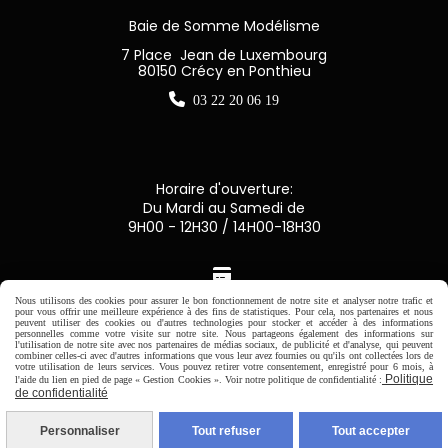
Baie de Somme Modélisme
7 Place Jean de Luxembourg
80150 Crécy en Ponthieu

03 22 20 06 19
Horaire d'ouverture:
Du Mardi au Samedi de
9H00 - 12H30 / 14H00-18H30

Nous utilisons des cookies pour assurer le bon fonctionnement de notre site et analyser notre trafic et
pour vous offrir une meilleure expérience à des fins de statistiques. Pour cela, nos partenaires et nous
Paiement sécurisé
peuvent utiliser des cookies ou d'autres technologies pour stocker et accéder à des informations
personnelles comme votre visite sur notre site. Nous partageons également des informations sur
l'utilisation de notre site avec nos partenaires de médias sociaux, de publicité et d'analyse, qui peuvent
CB Crédit Agricole
combiner celles-ci avec d'autres informations que vous leur avez fournies ou qu'ils ont collectées lors de
votre utilisation de leurs services. Vous pouvez retirer votre consentement, enregistré pour 6 mois, à
Politique
l'aide du lien en pied de page « Gestion Cookies ». Voir notre politique de confidentialité :
de confidentialité
Virement bancaire
Personnaliser
Tout refuser
Tout accepter
PAYPAL (4x sans frais)