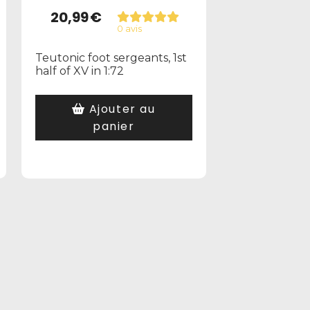
20,99
€
0 avis
Teutonic foot sergeants, 1st
half of XV in 1:72
Ajouter au
panier