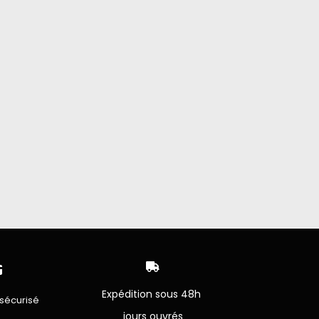


Expédition sous 48h
sécurisé
jours ouvrés