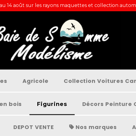
 au 14 août sur les rayons maquettes et collection autom
ées
Agricole
Collection Voitures C
en bois
Décors Peinture 
Figurines
DEPOT VENTE
Nos marques
A