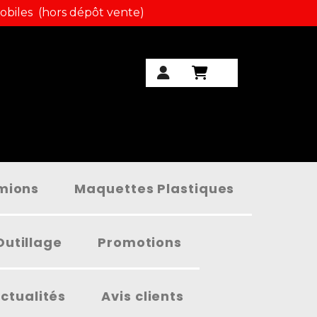
obiles (hors dépôt vente)
amions
Maquettes Plastiques
Outillage
Promotions
ctualités
Avis clients