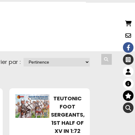
ier par :
TEUTONIC
FOOT
SERGEANTS,
1ST HALF OF
XV IN 1:72