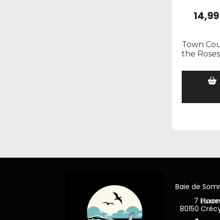
14,99
Town Cou
the Roses 
Baie de So
7 Place Jea
80150 Créc