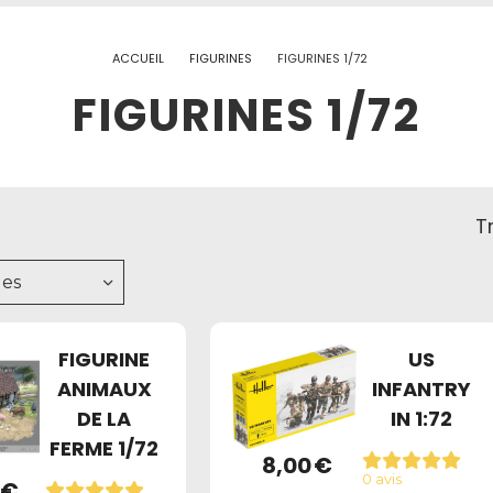
ACCUEIL
FIGURINES
FIGURINES 1/72
FIGURINES 1/72
Tr
es
FIGURINE
US
ANIMAUX
INFANTRY
DE LA
IN 1:72
FERME 1/72
8,00
€
0 avis
€