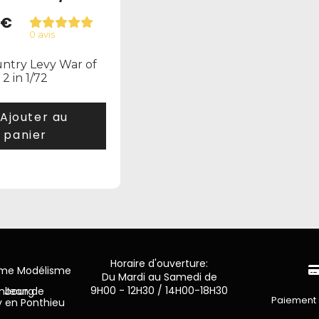
€
0 avis
ntry Levy War of
2 in 1/72
Ajouter au
panier
Horaire d'ouverture:
mme Modélisme
Du Mardi au Samedi de
9H00 - 12H30 / 14H00-18H30
n de Luxembourg
Paiement 
y en Ponthieu