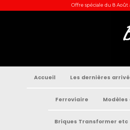
Panneau de gestion des cookies
Offre spéciale du 8 Août
Accueil
Les dernières arriv
Ferroviaire
Modèles 
Briques Transformer etc