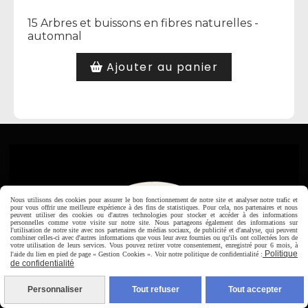
15 Arbres et buissons en fibres naturelles -
automnal
Ajouter au panier
Nous utilisons des cookies pour assurer le bon fonctionnement de notre site et analyser notre trafic et
pour vous offrir une meilleure expérience à des fins de statistiques. Pour cela, nos partenaires et nous
peuvent utiliser des cookies ou d'autres technologies pour stocker et accéder à des informations
personnelles comme votre visite sur notre site. Nous partageons également des informations sur
l'utilisation de notre site avec nos partenaires de médias sociaux, de publicité et d'analyse, qui peuvent
combiner celles-ci avec d'autres informations que vous leur avez fournies ou qu'ils ont collectées lors de
votre utilisation de leurs services. Vous pouvez retirer votre consentement, enregistré pour 6 mois, à
Politique
l'aide du lien en pied de page « Gestion Cookies ». Voir notre politique de confidentialité :
de confidentialité
Personnaliser
Tout refuser
Tout accepter