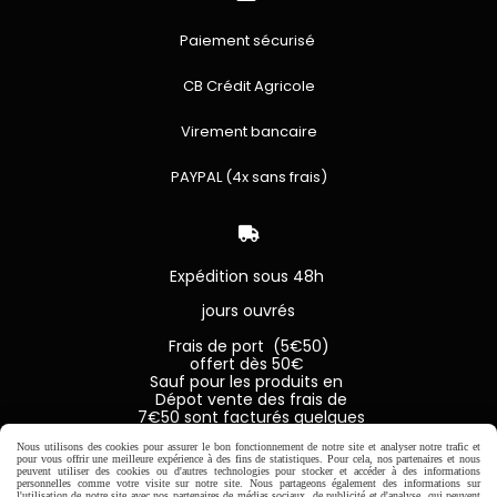
Paiement sécurisé
CB Crédit Agricole
Virement bancaire
PAYPAL (4x sans frais)

Expédition sous 48h
jours ouvrés
Frais de port (5€50)
offert dès 50€
Sauf pour les produits en
Dépot vente des frais de
7€50 sont facturés quelques
soit le montant.
Nous utilisons des cookies pour assurer le bon fonctionnement de notre site et analyser notre trafic et
pour vous offrir une meilleure expérience à des fins de statistiques. Pour cela, nos partenaires et nous
peuvent utiliser des cookies ou d'autres technologies pour stocker et accéder à des informations
personnelles comme votre visite sur notre site. Nous partageons également des informations sur
l'utilisation de notre site avec nos partenaires de médias sociaux, de publicité et d'analyse, qui peuvent