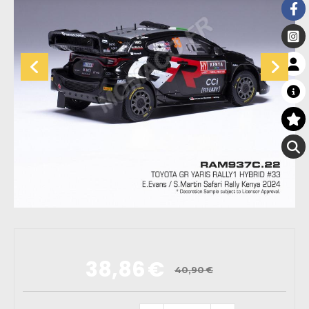
38,86
€
40,90
€