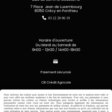
7 Place Jean de Luxembourg
80150 Crécy en Ponthieu

03 22 20 06 19
Horaire d'ouverture:
Du Mardi au Samedi de
9H00 - 12H30 / 14H00-18H30

Paiement sécurisé
CB Crédit Agricole
Virement bancaire
Nous utilisons des cookies pour assurer le bon fonctionnement de notre site et analyser notre trafic et
pour vous offrir une meilleure expérience à des fins de statistiques. Pour cela, nos partenaires et nous
peuvent utiliser des cookies ou d'autres technologies pour stocker et accéder à des informations
PAYPAL (4x sans frais)
personnelles comme votre visite sur notre site. Nous partageons également des informations sur
l'utilisation de notre site avec nos partenaires de médias sociaux, de publicité et d'analyse, qui peuvent
combiner celles-ci avec d'autres informations que vous leur avez fournies ou qu'ils ont collectées lors de
votre utilisation de leurs services. Vous pouvez retirer votre consentement, enregistré pour 6 mois, à