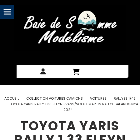
Panneau de gestion des cookies
ACCUEIL
COLLECTION VOITURES CAMIONS
VOITURES
RALLYES 1/43
TOYOTA YARIS RALLY 1 33 ELFYN EVANS/SCOTT MARTIN RALLYE SAFARI KENYA
2024
TOYOTA YARIS
RALLY 1 33 ELFYN