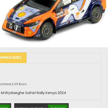
COMMENTAIRES
pportera
2.05
€uro.
e - M.Wydaeghe Safari Rally Kenya 2024
riser
Autoriser
Facebook est désactivé.