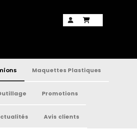
Maquettes Plastiques
amions
Outillage
Promotions
ctualités
Avis clients