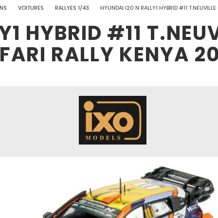
ONS
VOITURES
RALLYES 1/43
HYUNDAI I20 N RALLY1 HYBRID #11 T.NEUVIL
Y1 HYBRID #11 T.NE
FARI RALLY KENYA 2