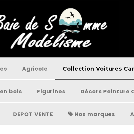
ées
Agricole
Collection Voitures C
en bois
Figurines
Décors Peinture 
DEPOT VENTE
Nos marques
A