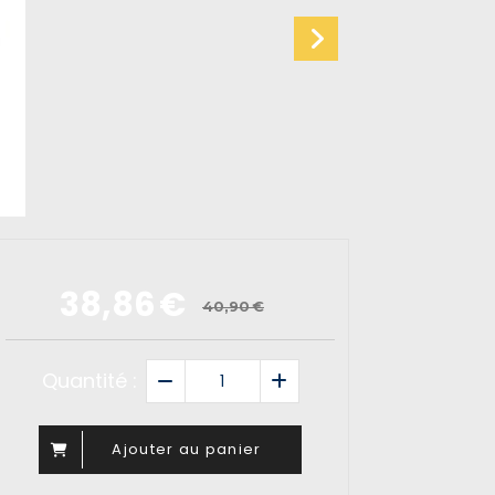
38,86
€
40,90
€
Quantité :
Ajouter au panier