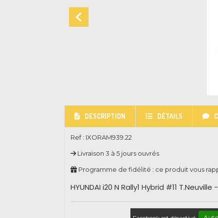
DESCRIPTION
DÉTAILS
Ref :
IXORAM939.22
Livraison 3 à 5 jours ouvrés
Programme de fidélité : ce produit vous ra
HYUNDAI i20 N Rally1 Hybrid #11 T.Neuvill
Auto
Facebook est désactivé.