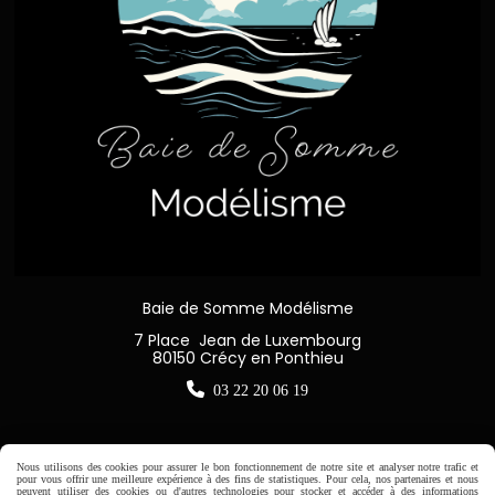
Baie de Somme Modélisme
7 Place Jean de Luxembourg
80150 Crécy en Ponthieu

03 22 20 06 19
Nous utilisons des cookies pour assurer le bon fonctionnement de notre site et analyser notre trafic et
pour vous offrir une meilleure expérience à des fins de statistiques. Pour cela, nos partenaires et nous
Horaire d'ouverture:
peuvent utiliser des cookies ou d'autres technologies pour stocker et accéder à des informations