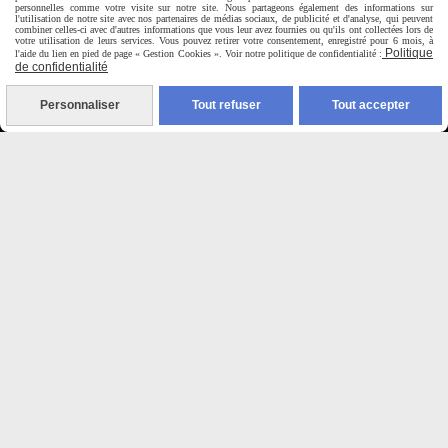
personnelles comme votre visite sur notre site. Nous partageons également des informations sur
Du Mardi au Samedi de
l'utilisation de notre site avec nos partenaires de médias sociaux, de publicité et d'analyse, qui peuvent
9H00 - 12H30 / 14H00-18H30
combiner celles-ci avec d'autres informations que vous leur avez fournies ou qu'ils ont collectées lors de
votre utilisation de leurs services. Vous pouvez retirer votre consentement, enregistré pour 6 mois, à
Politique
l'aide du lien en pied de page « Gestion Cookies ». Voir notre politique de confidentialité :
de confidentialité

Personnaliser
Tout refuser
Tout accepter
Paiement sécurisé
CB Crédit Agricole
Virement bancaire
PAYPAL (4x sans frais)

Expédition sous 48h
jours ouvrés
Frais de port (5€50)
offert dès 50€
Sauf pour les produits en
Dépot vente des frais de