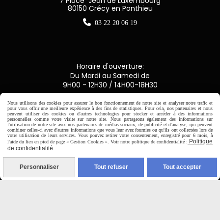
7 Place Jean de Luxembourg
80150 Crécy en Ponthieu

03 22 20 06 19
Horaire d'ouverture:
Du Mardi au Samedi de
9H00 - 12H30 / 14H00-18H30
Nous utilisons des cookies pour assurer le bon fonctionnement de notre site et analyser notre trafic et

pour vous offrir une meilleure expérience à des fins de statistiques. Pour cela, nos partenaires et nous
peuvent utiliser des cookies ou d'autres technologies pour stocker et accéder à des informations
personnelles comme votre visite sur notre site. Nous partageons également des informations sur
l'utilisation de notre site avec nos partenaires de médias sociaux, de publicité et d'analyse, qui peuvent
Paiement sécurisé
combiner celles-ci avec d'autres informations que vous leur avez fournies ou qu'ils ont collectées lors de
votre utilisation de leurs services. Vous pouvez retirer votre consentement, enregistré pour 6 mois, à
Politique
l'aide du lien en pied de page « Gestion Cookies ». Voir notre politique de confidentialité :
CB Crédit Agricole
de confidentialité
Personnaliser
Tout refuser
Tout accepter
Virement bancaire
PAYPAL (4x sans frais)
