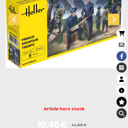
Article hors stock
10,40
€
14,88
€