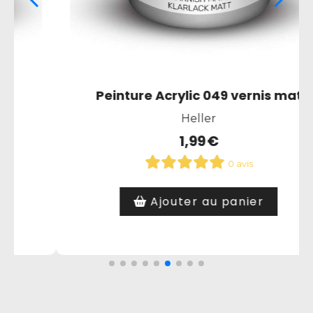
t
Peinture Acrylic 033 noir mat
Heller
1,99
€
0 avis
Article hors stock