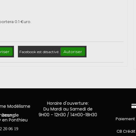
pportera
0.1
€uro.
riser
Autoriser
Facebook est désactivé.
Horaire d'ouverture:
mme Modélisme
Du Mardi au Samedi de
9H00 - 12H30 / 14H00-18H30
n de Luxembourg
Paiement 
y en Ponthieu
2 20 06 19
CB Crédit