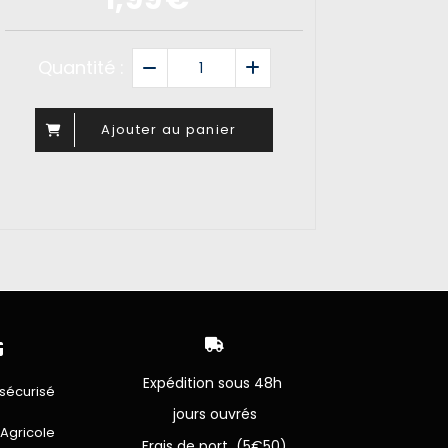
Quantité :
Ajouter au panier


Expédition sous 48h
sécurisé
jours ouvrés
 Agricole
Frais de port (5€50)