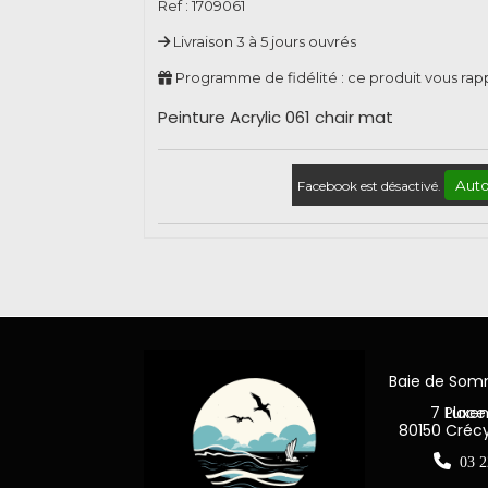
Ref :
1709061
Livraison 3 à 5 jours ouvrés
Programme de fidélité : ce produit vous ra
Peinture Acrylic 061 chair mat
Auto
Facebook est désactivé.
Baie de So
7 Place Jea
80150 Créc

03 2