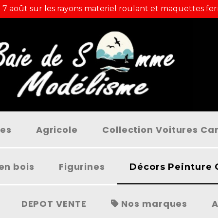
 7 août sur les rayons materiel roulant et maquettes fer
ées
Agricole
Collection Voitures C
en bois
Figurines
Décors Peinture 
DEPOT VENTE
Nos marques
A