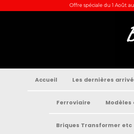
Panneau de gestion des cookies
Offre spéciale du 1 Août au
Accueil
Les dernières arriv
Ferroviaire
Modèles 
Briques Transformer etc