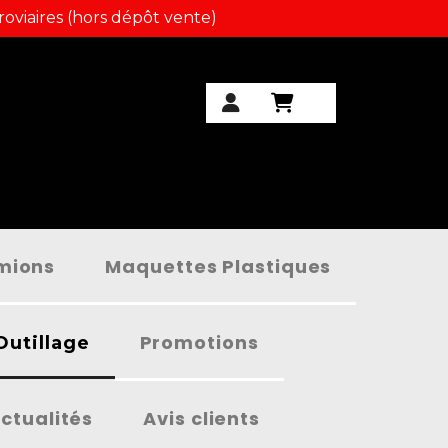
roviaires (hors dépôt vente)
amions
Maquettes Plastiques
Promotions
Outillage
ctualités
Avis clients