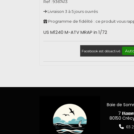
Ref :
9367413
Livraison 3 à 5 jours ouvrés
Programme de fidélité : ce produit vous ra
US M1240 M-ATV MRAP in 1/72
Auto
Facebook est désactivé.
Baie de So
7 Place Jea
80150 Créc

03 2