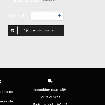
Quantité :
Ajouter au panier


Expédition sous 48h
sécurisé
jours ouvrés
 Agricole
Frais de port (5€50)