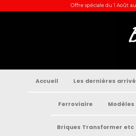
Panneau de gestion des cookies
Offre spéciale du 1 Août au
Accueil
Les dernières arriv
Ferroviaire
Modèles 
Briques Transformer etc