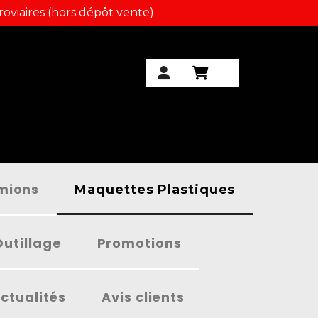
roviaires (hors dépôt vente)
amions
Maquettes Plastiques
Outillage
Promotions
ctualités
Avis clients