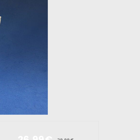
26,99
€
29,99
€