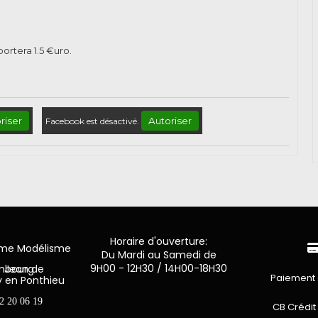
pportera
1.5
€uro.
riser
Autoriser
Facebook est désactivé.
Horaire d'ouverture:
mme Modélisme
Du Mardi au Samedi de
9H00 - 12H30 / 14H00-18H30
n de Luxembourg
Paiement 
y en Ponthieu
2 20 06 19
CB Crédit