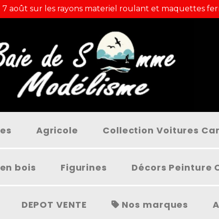
 7 août sur les rayons materiel roulant et maquettes fer
ées
Agricole
Collection Voitures C
en bois
Figurines
Décors Peinture 
DEPOT VENTE
Nos marques
A