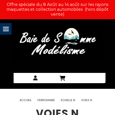
Panneau de gestion des cookies
Offre spéciale du 8 Août au 14 août sur les rayons
maquettes et collection automobiles (hors dépôt
vente)
ACCUEIL
FERROVIAIRE
ECHELLE N
VOIES N
VOIES N