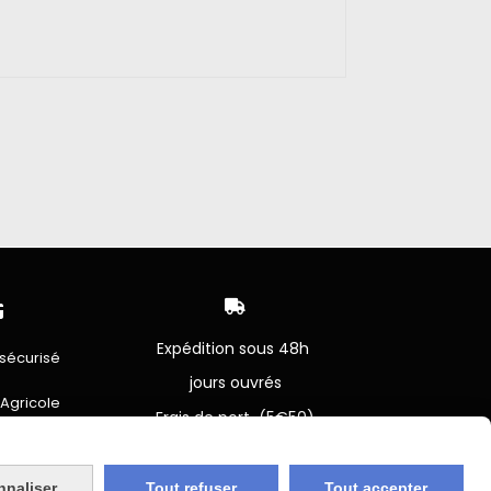


Expédition sous 48h
sécurisé
jours ouvrés
 Agricole
Frais de port (5€50)
offert dès 50€
bancaire
Sauf pour les produits en
Dépot vente des frais de
7€50 sont facturés quelques
nnaliser
Tout refuser
Tout accepter