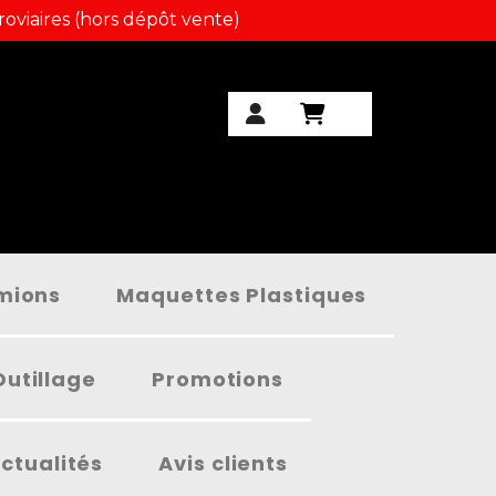
roviaires (hors dépôt vente)
amions
Maquettes Plastiques
Outillage
Promotions
ctualités
Avis clients