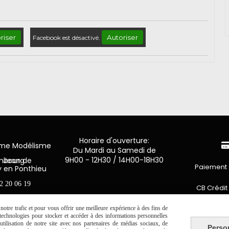
riser
Autoriser
Facebook est désactivé.
Horaire d'ouverture:
mme Modélisme
Du Mardi au Samedi de
9H00 - 12H30 / 14H00-18H30
n de Luxembourg
Paiement 
y en Ponthieu
2 20 06 19
CB Crédit
Virement 
otre trafic et pour vous offrir une meilleure expérience à des fins de
s technologies pour stocker et accéder à des informations personnelles
tilisation de notre site avec nos partenaires de médias sociaux, de
Perso