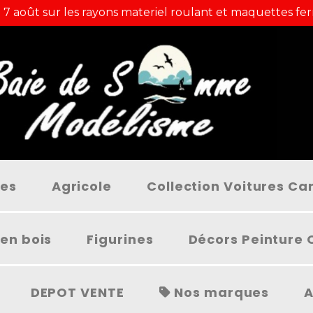
 7 août sur les rayons materiel roulant et maquettes fer
ées
Agricole
Collection Voitures C
en bois
Figurines
Décors Peinture 
DEPOT VENTE
Nos marques
A