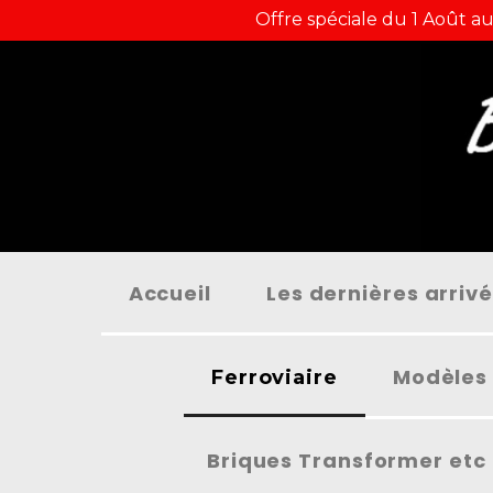
Panneau de gestion des cookies
Offre spéciale du 1 Août au
Accueil
Les dernières arriv
Modèles 
Ferroviaire
Briques Transformer etc