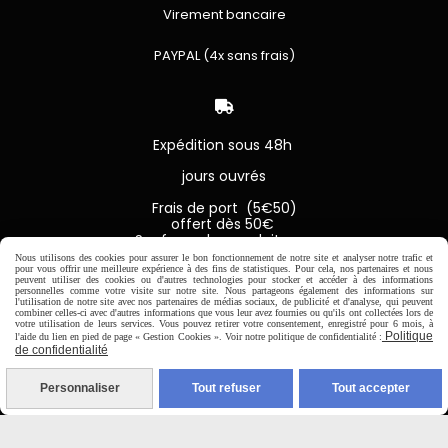
Virement bancaire
PAYPAL (4x sans frais)

Expédition sous 48h
jours ouvrés
Frais de port (5€50)
offert dès 50€
Sauf pour les produits en
Dépot vente des frais de
Nous utilisons des cookies pour assurer le bon fonctionnement de notre site et analyser notre trafic et
7€50 sont facturés quelques
pour vous offrir une meilleure expérience à des fins de statistiques. Pour cela, nos partenaires et nous
peuvent utiliser des cookies ou d'autres technologies pour stocker et accéder à des informations
soit le montant.
personnelles comme votre visite sur notre site. Nous partageons également des informations sur
l'utilisation de notre site avec nos partenaires de médias sociaux, de publicité et d'analyse, qui peuvent
combiner celles-ci avec d'autres informations que vous leur avez fournies ou qu'ils ont collectées lors de
votre utilisation de leurs services. Vous pouvez retirer votre consentement, enregistré pour 6 mois, à
Politique
l'aide du lien en pied de page « Gestion Cookies ». Voir notre politique de confidentialité :
de confidentialité
Autoriser
Facebook est désactivé.
Personnaliser
Tout refuser
Tout accepter
MENTIONS LÉGALES
CONDITIONS GÉNÉRALES DE VENTE
SE RÉTRACTER
POLITIQUE DE CONFIDENTIALITÉ
GESTION COOKIES
MON COMPTE
SITE CRÉÉ AVEC CMONSITE