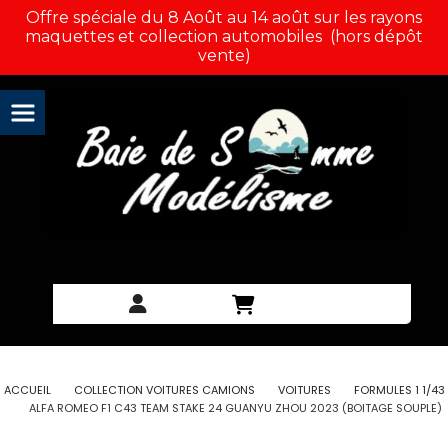
Panneau de gestion des cookies
Offre spéciale du 8 Août au 14 août sur les rayons
maquettes et collection automobiles (hors dépôt
vente)
ACCUEIL
COLLECTION VOITURES CAMIONS
VOITURES
FORMULES 1 1/43
ALFA ROMEO F1 C43 TEAM STAKE 24 GUANYU ZHOU 2023 (BOITAGE SOUPLE)