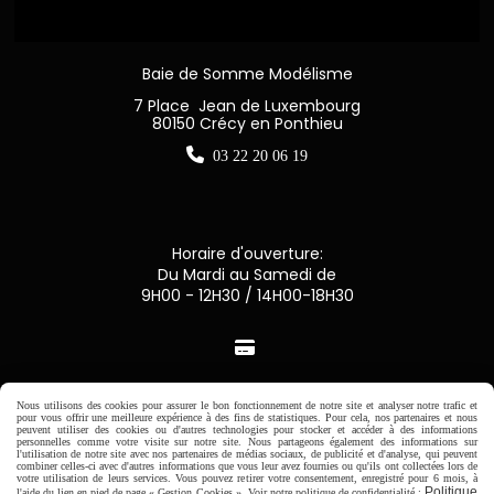
Baie de Somme Modélisme
7 Place Jean de Luxembourg
80150 Crécy en Ponthieu

03 22 20 06 19
Horaire d'ouverture:
Du Mardi au Samedi de
9H00 - 12H30 / 14H00-18H30

Paiement sécurisé
Nous utilisons des cookies pour assurer le bon fonctionnement de notre site et analyser notre trafic et
pour vous offrir une meilleure expérience à des fins de statistiques. Pour cela, nos partenaires et nous
peuvent utiliser des cookies ou d'autres technologies pour stocker et accéder à des informations
CB Crédit Agricole
personnelles comme votre visite sur notre site. Nous partageons également des informations sur
l'utilisation de notre site avec nos partenaires de médias sociaux, de publicité et d'analyse, qui peuvent
combiner celles-ci avec d'autres informations que vous leur avez fournies ou qu'ils ont collectées lors de
votre utilisation de leurs services. Vous pouvez retirer votre consentement, enregistré pour 6 mois, à
Virement bancaire
Politique
l'aide du lien en pied de page « Gestion Cookies ». Voir notre politique de confidentialité :