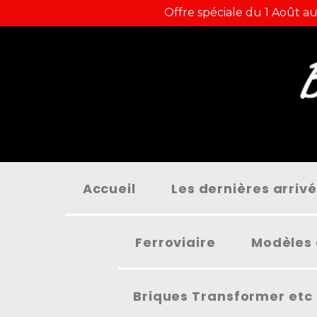
Panneau de gestion des cookies
Offre spéciale du 1 Août au
Accueil
Les dernières arriv
Ferroviaire
Modèles 
Briques Transformer etc