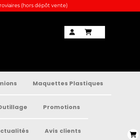
roviaires (hors dépôt vente)
amions
Maquettes Plastiques
Outillage
Promotions
ctualités
Avis clients