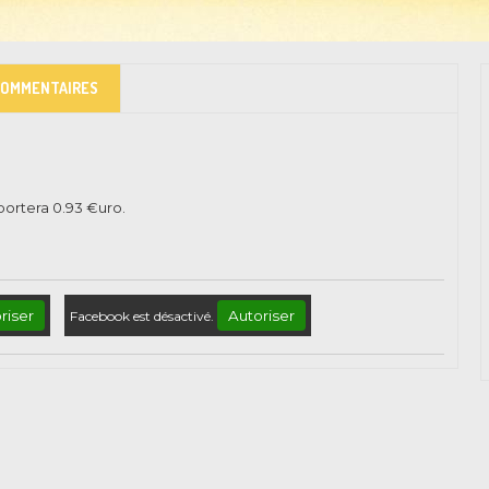
COMMENTAIRES
pportera
0.93
€uro.
riser
Autoriser
Facebook est désactivé.