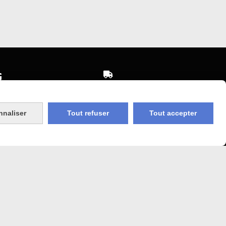


Expédition sous 48h
sécurisé
jours ouvrés
nnaliser
Tout refuser
Tout accepter
 Agricole
Frais de port (5€50)
offert dès 50€
bancaire
Sauf pour les produits en
Dépot vente des frais de
7€50 sont facturés quelques
sans frais)
soit le montant.
COOKIES
MON COMPTE
SITE CRÉÉ AVEC CMONSITE