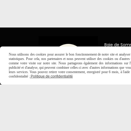
Baie de So
7 Place Jea
Nous utilisons des cookies pour assurer le bon fonctionnement de notre site et analyser n
80150 Créc
statistiques. Pour cela, nos partenaires et nous peuvent utiliser des cookies ou d'autre
comme votre visite sur notre site. Nous partageons également des informations sur l'u

03 2
publicité et d'analyse, qui peuvent combiner celles-ci avec d'autres informations que vous 
leurs services. Vous pouvez retirer votre consentement, enregistré pour 6 mois, à l'aid
confidentialité :
Politique de confidentialité
MENTIONS LÉGALES
CONDITIONS GÉNÉRALES DE VE