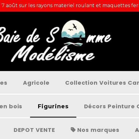
 7 août sur les rayons materiel roulant et maquettes fer
ées
Agricole
Collection Voitures C
en bois
Décors Peinture 
Figurines
DEPOT VENTE
Nos marques
A