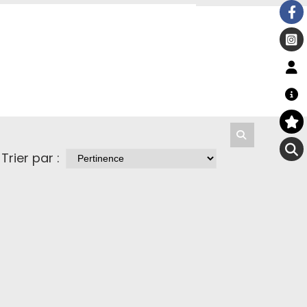
Trier par :