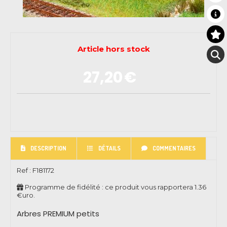
Article hors stock
27,20
€
DESCRIPTION
DÉTAILS
COMMENTAIRES
Ref :
F181172
Programme de fidélité : ce produit vous rapportera
1.36
€uro.
Arbres PREMIUM petits