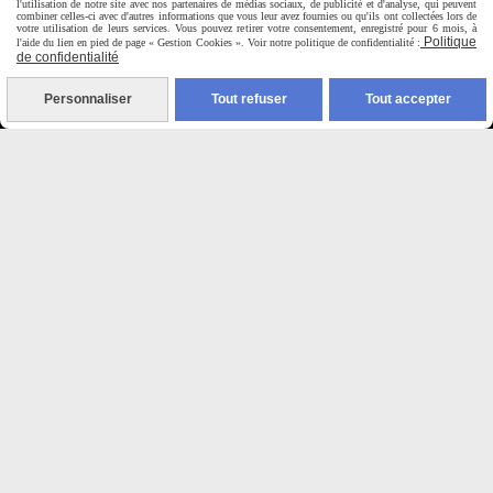
Du Mardi au Samedi de
l'utilisation de notre site avec nos partenaires de médias sociaux, de publicité et d'analyse, qui peuvent
combiner celles-ci avec d'autres informations que vous leur avez fournies ou qu'ils ont collectées lors de
9H00 - 12H30 / 14H00-18H30
votre utilisation de leurs services. Vous pouvez retirer votre consentement, enregistré pour 6 mois, à
Politique
l'aide du lien en pied de page « Gestion Cookies ». Voir notre politique de confidentialité :
de confidentialité

Personnaliser
Tout refuser
Tout accepter
Paiement sécurisé
CB Crédit Agricole
Virement bancaire
PAYPAL (4x sans frais)

Expédition sous 48h
jours ouvrés
Frais de port (5€50)
offert dès 50€
Sauf pour les produits en
Dépot vente des frais de