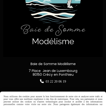
Baie de Somme Modélisme
7 Place Jean de Luxembourg
80150 Crécy en Ponthieu

03 22 20 06 19
Nous utilisons des cookies pour assurer le bon fonctionnement de notre site et analyser notre trafic et
pour vous offrir une meilleure expérience à des fins de statistiques. Pour cela, nos partenaires et nous
Horaire d'ouverture:
peuvent utiliser des cookies ou d'autres technologies pour stocker et accéder à des informations
personnelles comme votre visite sur notre site. Nous partageons également des informations sur