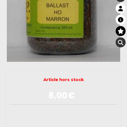
Article hors stock
8,00
€