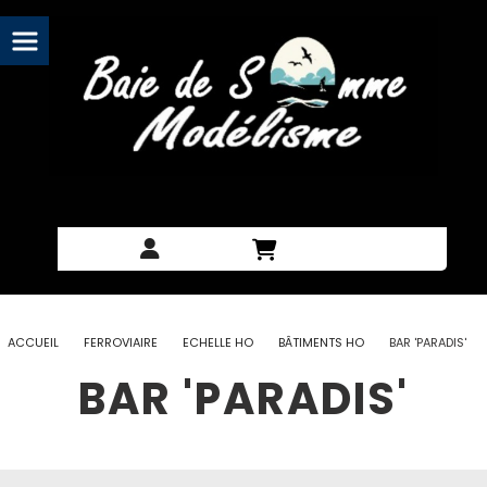
Panneau de gestion des cookies
ACCUEIL
FERROVIAIRE
ECHELLE HO
BÂTIMENTS HO
BAR 'PARADIS'
BAR 'PARADIS'