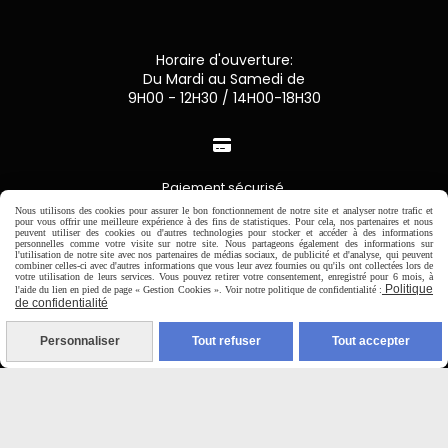
Horaire d'ouverture:
Du Mardi au Samedi de
9H00 - 12H30 / 14H00-18H30

Paiement sécurisé
Nous utilisons des cookies pour assurer le bon fonctionnement de notre site et analyser notre trafic et
pour vous offrir une meilleure expérience à des fins de statistiques. Pour cela, nos partenaires et nous
CB Crédit Agricole
peuvent utiliser des cookies ou d'autres technologies pour stocker et accéder à des informations
personnelles comme votre visite sur notre site. Nous partageons également des informations sur
l'utilisation de notre site avec nos partenaires de médias sociaux, de publicité et d'analyse, qui peuvent
combiner celles-ci avec d'autres informations que vous leur avez fournies ou qu'ils ont collectées lors de
Virement bancaire
votre utilisation de leurs services. Vous pouvez retirer votre consentement, enregistré pour 6 mois, à
Politique
l'aide du lien en pied de page « Gestion Cookies ». Voir notre politique de confidentialité :
de confidentialité
PAYPAL (4x sans frais)
Personnaliser
Tout refuser
Tout accepter

Expédition sous 48h
jours ouvrés