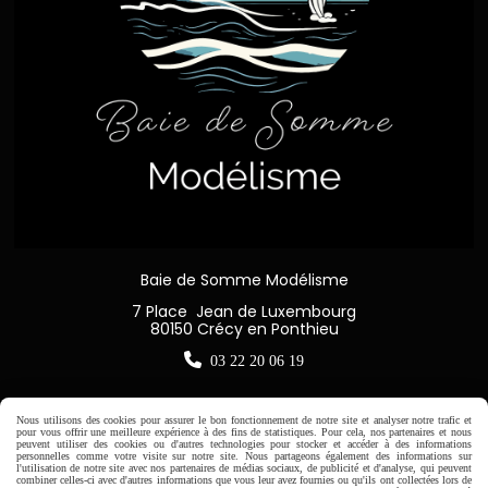
Baie de Somme Modélisme
7 Place Jean de Luxembourg
80150 Crécy en Ponthieu

03 22 20 06 19
Nous utilisons des cookies pour assurer le bon fonctionnement de notre site et analyser notre trafic et
pour vous offrir une meilleure expérience à des fins de statistiques. Pour cela, nos partenaires et nous
peuvent utiliser des cookies ou d'autres technologies pour stocker et accéder à des informations
Horaire d'ouverture:
personnelles comme votre visite sur notre site. Nous partageons également des informations sur
l'utilisation de notre site avec nos partenaires de médias sociaux, de publicité et d'analyse, qui peuvent
Du Mardi au Samedi de
combiner celles-ci avec d'autres informations que vous leur avez fournies ou qu'ils ont collectées lors de