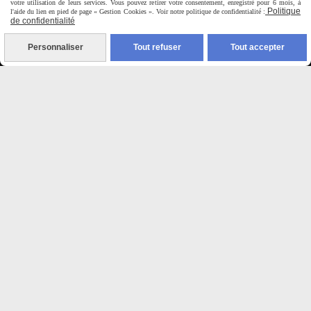
votre utilisation de leurs services. Vous pouvez retirer votre consentement, enregistré pour 6 mois, à
9H00 - 12H30 / 14H00-18H30
Politique
l'aide du lien en pied de page « Gestion Cookies ». Voir notre politique de confidentialité :
de confidentialité

Personnaliser
Tout refuser
Tout accepter
Paiement sécurisé
CB Crédit Agricole
Virement bancaire
PAYPAL (4x sans frais)

Expédition sous 48h
jours ouvrés
Frais de port (5€50)
offert dès 50€
Sauf pour les produits en
Dépot vente des frais de
7€50 sont facturés quelques