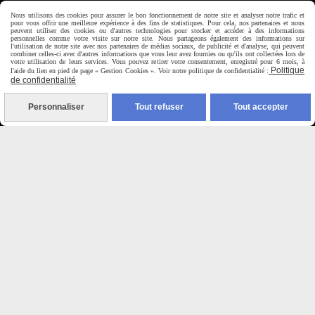
Horaire d'ouverture:
Nous utilisons des cookies pour assurer le bon fonctionnement de notre site et analyser notre trafic et
pour vous offrir une meilleure expérience à des fins de statistiques. Pour cela, nos partenaires et nous
Du Mardi au Samedi de
peuvent utiliser des cookies ou d'autres technologies pour stocker et accéder à des informations
personnelles comme votre visite sur notre site. Nous partageons également des informations sur
9H00 - 12H30 / 14H00-18H30
l'utilisation de notre site avec nos partenaires de médias sociaux, de publicité et d'analyse, qui peuvent
combiner celles-ci avec d'autres informations que vous leur avez fournies ou qu'ils ont collectées lors de
votre utilisation de leurs services. Vous pouvez retirer votre consentement, enregistré pour 6 mois, à
Politique
l'aide du lien en pied de page « Gestion Cookies ». Voir notre politique de confidentialité :

de confidentialité
Paiement sécurisé
Personnaliser
Tout refuser
Tout accepter
CB Crédit Agricole
Virement bancaire
PAYPAL (4x sans frais)

Expédition sous 48h
jours ouvrés
Frais de port (5€50)
offert dès 50€