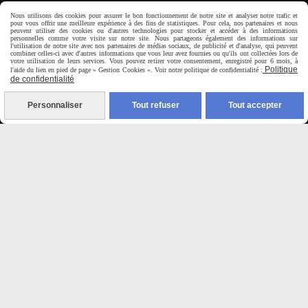
Horaire d'ouverture:
Nous utilisons des cookies pour assurer le bon fonctionnement de notre site et analyser notre trafic et
pour vous offrir une meilleure expérience à des fins de statistiques. Pour cela, nos partenaires et nous
Du Mardi au Samedi de
peuvent utiliser des cookies ou d'autres technologies pour stocker et accéder à des informations
personnelles comme votre visite sur notre site. Nous partageons également des informations sur
9H00 - 12H30 / 14H00-18H30
l'utilisation de notre site avec nos partenaires de médias sociaux, de publicité et d'analyse, qui peuvent
combiner celles-ci avec d'autres informations que vous leur avez fournies ou qu'ils ont collectées lors de
votre utilisation de leurs services. Vous pouvez retirer votre consentement, enregistré pour 6 mois, à
Politique
l'aide du lien en pied de page « Gestion Cookies ». Voir notre politique de confidentialité :

de confidentialité
Paiement sécurisé
Personnaliser
Tout refuser
Tout accepter
CB Crédit Agricole
Virement bancaire
PAYPAL (4x sans frais)

Expédition sous 48h
jours ouvrés
Frais de port (5€50)
offert dès 50€