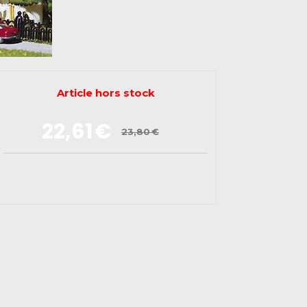
Article hors stock
22,61
€
23,80
€