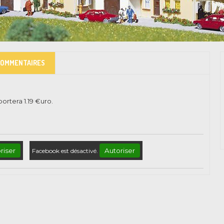
COMMENTAIRES
pportera
1.19
€uro.
riser
Autoriser
Facebook est désactivé.