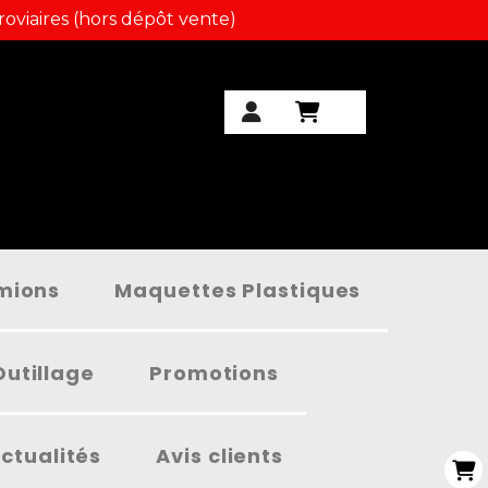
roviaires (hors dépôt vente)
amions
Maquettes Plastiques
Outillage
Promotions
ctualités
Avis clients