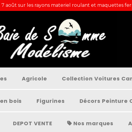
 7 août sur les rayons materiel roulant et maquettes fer
ées
Agricole
Collection Voitures C
en bois
Figurines
Décors Peinture 
DEPOT VENTE
Nos marques
A