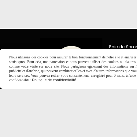
Baie de So
7 Place Jea
Nous utilisons des cookies pour assurer le bon fonctionnement de notre site et analyser n
80150 Créc
statistiques. Pour cela, nos partenaires et nous peuvent utiliser des cookies ou d'autre
comme votre visite sur notre site. Nous partageons également des informations sur l'u

03 2
publicité et d'analyse, qui peuvent combiner celles-ci avec d'autres informations que vous 
leurs services. Vous pouvez retirer votre consentement, enregistré pour 6 mois, à l'aid
confidentialité :
Politique de confidentialité
MENTIONS LÉGALES
CONDITIONS GÉNÉRALES DE VE