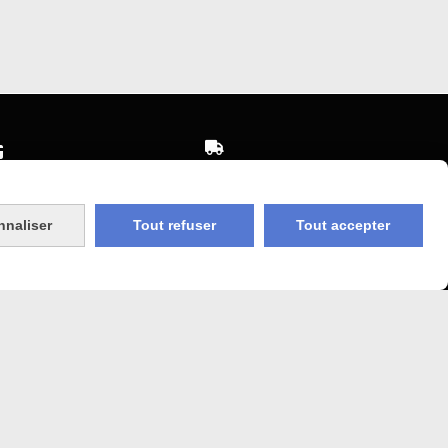


Expédition sous 48h
sécurisé
jours ouvrés
nnaliser
Tout refuser
Tout accepter
 Agricole
Frais de port (5€50)
offert dès 50€
bancaire
Sauf pour les produits en
Dépot vente des frais de
7€50 sont facturés quelques
sans frais)
soit le montant.
COOKIES
MON COMPTE
SITE CRÉÉ AVEC CMONSITE