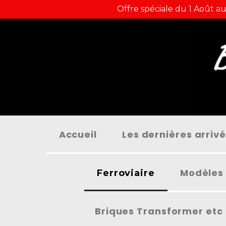
Panneau de gestion des cookies
Offre spéciale du 1 Août au
Accueil
Les dernières arriv
Modèles 
Ferroviaire
Briques Transformer etc