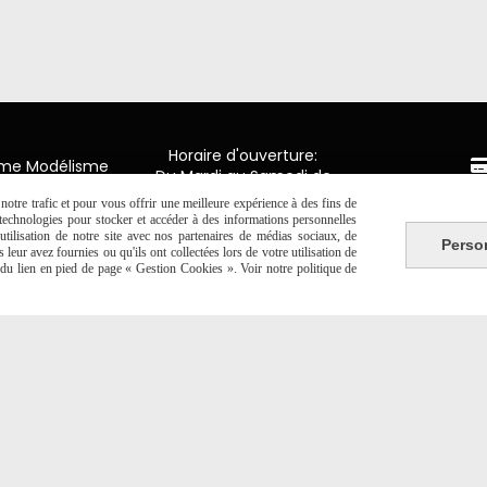
Horaire d'ouverture:
mme Modélisme
Du Mardi au Samedi de
9H00 - 12H30 / 14H00-18H30
n de Luxembourg
otre trafic et pour vous offrir une meilleure expérience à des fins de
Paiement 
y en Ponthieu
s technologies pour stocker et accéder à des informations personnelles
tilisation de notre site avec nos partenaires de médias sociaux, de
Perso
2 20 06 19
leur avez fournies ou qu'ils ont collectées lors de votre utilisation de
CB Crédit
e du lien en pied de page « Gestion Cookies ». Voir notre politique de
Virement 
PAYPAL (4x 
Autoriser
Facebook est désactivé.
NTE
SE RÉTRACTER
POLITIQUE DE CONFIDENTIALITÉ
GESTION 