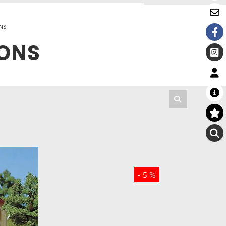
ONS
IONS
- 5 %