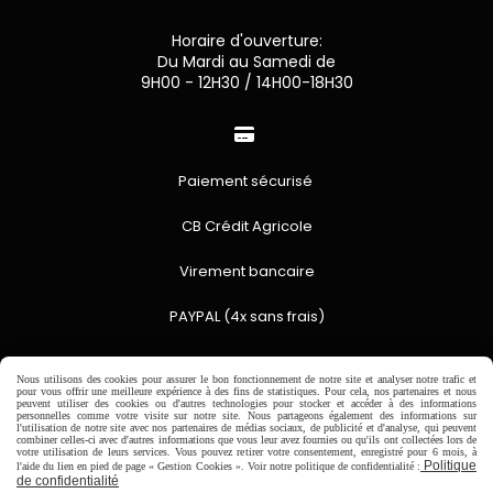
Horaire d'ouverture:
Du Mardi au Samedi de
9H00 - 12H30 / 14H00-18H30

Paiement sécurisé
CB Crédit Agricole
Virement bancaire
PAYPAL (4x sans frais)

Nous utilisons des cookies pour assurer le bon fonctionnement de notre site et analyser notre trafic et
pour vous offrir une meilleure expérience à des fins de statistiques. Pour cela, nos partenaires et nous
peuvent utiliser des cookies ou d'autres technologies pour stocker et accéder à des informations
Expédition sous 48h
personnelles comme votre visite sur notre site. Nous partageons également des informations sur
l'utilisation de notre site avec nos partenaires de médias sociaux, de publicité et d'analyse, qui peuvent
combiner celles-ci avec d'autres informations que vous leur avez fournies ou qu'ils ont collectées lors de
jours ouvrés
votre utilisation de leurs services. Vous pouvez retirer votre consentement, enregistré pour 6 mois, à
Politique
l'aide du lien en pied de page « Gestion Cookies ». Voir notre politique de confidentialité :
Frais de port (5€50)
de confidentialité