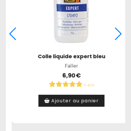
Peinture Acrylic 033 noir mat
Heller
1,99
€
0 avis
Article hors stock