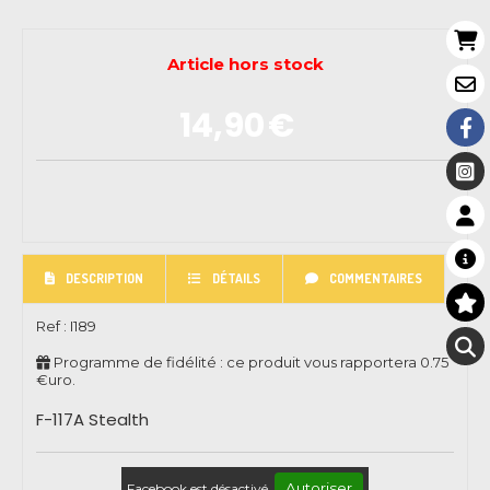
Article hors stock
14,90
€
DESCRIPTION
DÉTAILS
COMMENTAIRES
Ref :
I189
Programme de fidélité : ce produit vous rapportera
0.75
€uro.
F-117A Stealth
Autoriser
Facebook est désactivé.