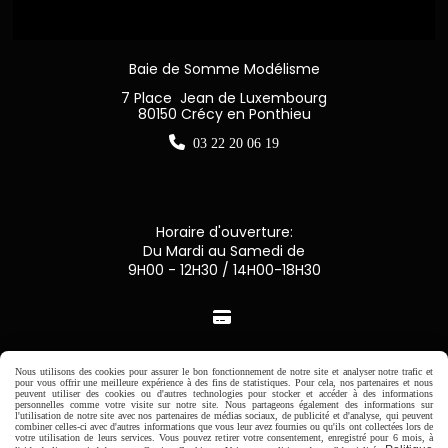
Baie de Somme Modélisme
7 Place Jean de Luxembourg
80150 Crécy en Ponthieu

03 22 20 06 19
Horaire d'ouverture:
Du Mardi au Samedi de
9H00 - 12H30 / 14H00-18H30

Paiement sécurisé
Nous utilisons des cookies pour assurer le bon fonctionnement de notre site et analyser notre trafic et
pour vous offrir une meilleure expérience à des fins de statistiques. Pour cela, nos partenaires et nous
peuvent utiliser des cookies ou d'autres technologies pour stocker et accéder à des informations
CB Crédit Agricole
personnelles comme votre visite sur notre site. Nous partageons également des informations sur
l'utilisation de notre site avec nos partenaires de médias sociaux, de publicité et d'analyse, qui peuvent
combiner celles-ci avec d'autres informations que vous leur avez fournies ou qu'ils ont collectées lors de
votre utilisation de leurs services. Vous pouvez retirer votre consentement, enregistré pour 6 mois, à
Virement bancaire