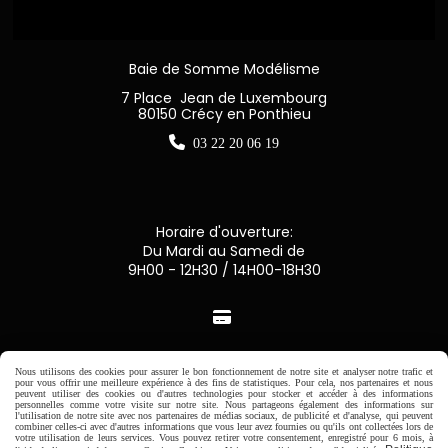
Baie de Somme Modélisme
7 Place Jean de Luxembourg
80150 Crécy en Ponthieu

03 22 20 06 19
Horaire d'ouverture:
Du Mardi au Samedi de
9H00 - 12H30 / 14H00-18H30

Paiement sécurisé
Nous utilisons des cookies pour assurer le bon fonctionnement de notre site et analyser notre trafic et
pour vous offrir une meilleure expérience à des fins de statistiques. Pour cela, nos partenaires et nous
peuvent utiliser des cookies ou d'autres technologies pour stocker et accéder à des informations
CB Crédit Agricole
personnelles comme votre visite sur notre site. Nous partageons également des informations sur
l'utilisation de notre site avec nos partenaires de médias sociaux, de publicité et d'analyse, qui peuvent
combiner celles-ci avec d'autres informations que vous leur avez fournies ou qu'ils ont collectées lors de
votre utilisation de leurs services. Vous pouvez retirer votre consentement, enregistré pour 6 mois, à
Virement bancaire