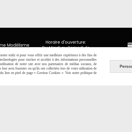
Horaire d'ouverture:
mme Modélisme
Du Mardi au Samedi de
9H00 - 12H30 / 14H00-18H30
n de Luxembourg
otre trafic et pour vous offrir une meilleure expérience à des fins de
Paiement 
y en Ponthieu
s technologies pour stocker et accéder à des informations personnelles
tilisation de notre site avec nos partenaires de médias sociaux, de
Perso
2 20 06 19
leur avez fournies ou qu'ils ont collectées lors de votre utilisation de
CB Crédit
e du lien en pied de page « Gestion Cookies ». Voir notre politique de
Virement 
PAYPAL (4x 
Autoriser
Facebook est désactivé.
NTE
SE RÉTRACTER
POLITIQUE DE CONFIDENTIALITÉ
GESTION 