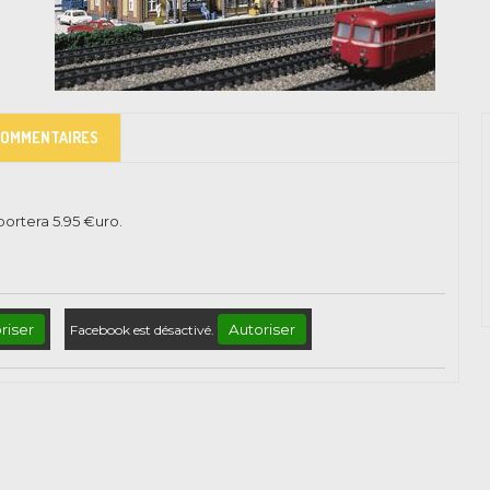
COMMENTAIRES
pportera
5.95
€uro.
riser
Autoriser
Facebook est désactivé.