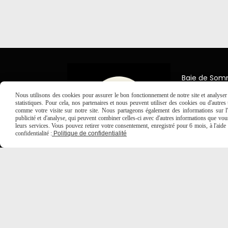
Baie de So
7 Place Jea
Nous utilisons des cookies pour assurer le bon fonctionnement de notre site et analyser n
80150 Créc
statistiques. Pour cela, nos partenaires et nous peuvent utiliser des cookies ou d'autre
comme votre visite sur notre site. Nous partageons également des informations sur l'u

03 2
publicité et d'analyse, qui peuvent combiner celles-ci avec d'autres informations que vous 
leurs services. Vous pouvez retirer votre consentement, enregistré pour 6 mois, à l'aid
confidentialité :
Politique de confidentialité
MENTIONS LÉGALES
CONDITIONS GÉNÉRALES DE VE