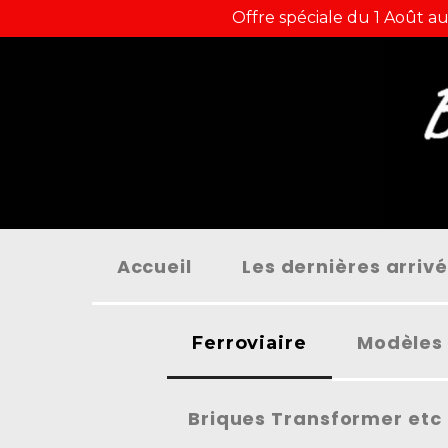
Panneau de gestion des cookies
Offre spéciale du 1 Août au
Accueil
Les dernières arriv
Modèles 
Ferroviaire
Briques Transformer etc