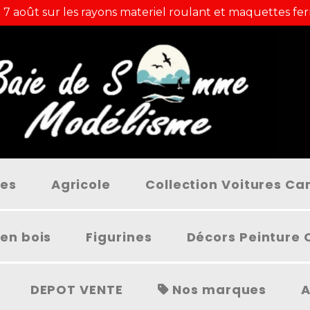
 7 août sur les rayons materiel roulant et maquettes fer
ées
Agricole
Collection Voitures C
en bois
Figurines
Décors Peinture 
DEPOT VENTE
Nos marques
A