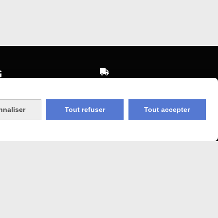


Expédition sous 48h
sécurisé
jours ouvrés
nnaliser
Tout refuser
Tout accepter
 Agricole
Frais de port (5€50)
offert dès 50€
bancaire
Sauf pour les produits en
Dépot vente des frais de
7€50 sont facturés quelques
sans frais)
soit le montant.
COOKIES
MON COMPTE
SITE CRÉÉ AVEC CMONSITE