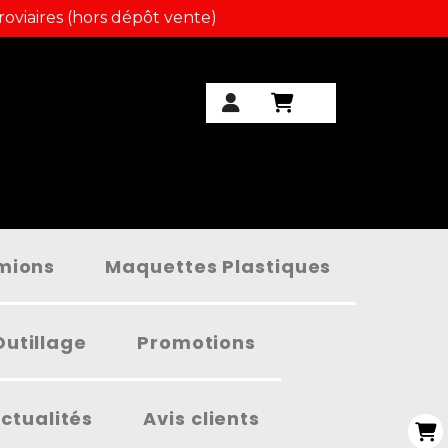
roviaires (hors dépôt vente)
amions
Maquettes Plastiques
Outillage
Promotions
ctualités
Avis clients