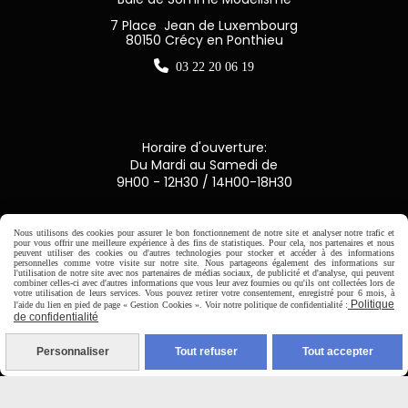
7 Place Jean de Luxembourg
80150 Crécy en Ponthieu

03 22 20 06 19
Horaire d'ouverture:
Du Mardi au Samedi de
9H00 - 12H30 / 14H00-18H30

Nous utilisons des cookies pour assurer le bon fonctionnement de notre site et analyser notre trafic et
pour vous offrir une meilleure expérience à des fins de statistiques. Pour cela, nos partenaires et nous
peuvent utiliser des cookies ou d'autres technologies pour stocker et accéder à des informations
Paiement sécurisé
personnelles comme votre visite sur notre site. Nous partageons également des informations sur
l'utilisation de notre site avec nos partenaires de médias sociaux, de publicité et d'analyse, qui peuvent
combiner celles-ci avec d'autres informations que vous leur avez fournies ou qu'ils ont collectées lors de
votre utilisation de leurs services. Vous pouvez retirer votre consentement, enregistré pour 6 mois, à
CB Crédit Agricole
Politique
l'aide du lien en pied de page « Gestion Cookies ». Voir notre politique de confidentialité :
de confidentialité
Virement bancaire
Personnaliser
Tout refuser
Tout accepter
PAYPAL (4x sans frais)