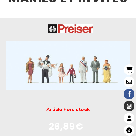
Article hors stock
26,89
€