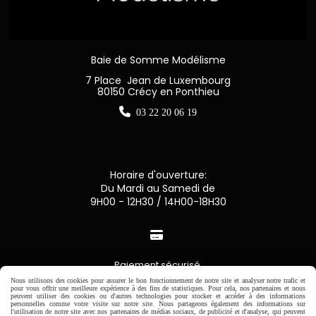
Baie de Somme Modélisme
7 Place Jean de Luxembourg
80150 Crécy en Ponthieu

03 22 20 06 19
Horaire d'ouverture:
Du Mardi au Samedi de
9H00 - 12H30 / 14H00-18H30

Paiement sécurisé
Nous utilisons des cookies pour assurer le bon fonctionnement de notre site et analyser notre trafic et
pour vous offrir une meilleure expérience à des fins de statistiques. Pour cela, nos partenaires et nous
CB Crédit Agricole
peuvent utiliser des cookies ou d'autres technologies pour stocker et accéder à des informations
personnelles comme votre visite sur notre site. Nous partageons également des informations sur
l'utilisation de notre site avec nos partenaires de médias sociaux, de publicité et d'analyse, qui peuvent