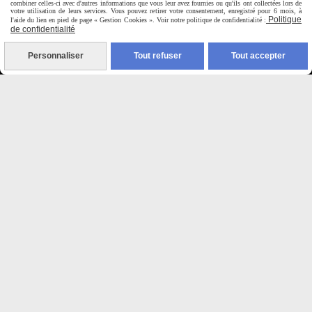
combiner celles-ci avec d'autres informations que vous leur avez fournies ou qu'ils ont collectées lors de
Virement bancaire
votre utilisation de leurs services. Vous pouvez retirer votre consentement, enregistré pour 6 mois, à
Politique
l'aide du lien en pied de page « Gestion Cookies ». Voir notre politique de confidentialité :
de confidentialité
PAYPAL (4x sans frais)
Personnaliser
Tout refuser
Tout accepter

Expédition sous 48h
jours ouvrés
Frais de port (5€50)
offert dès 50€
Sauf pour les produits en
Dépot vente des frais de
7€50 sont facturés quelques
soit le montant.
Autoriser
Facebook est désactivé.
MENTIONS LÉGALES
CONDITIONS GÉNÉRALES DE VENTE
SE RÉTRACTER
POLITIQUE DE CONFIDENTIALITÉ
GESTION COOKIES
MON COMPTE
SITE CRÉÉ AVEC CMONSITE