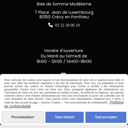
Baie de Somme Modélisme
7 Place Jean de Luxembourg
80150 Crécy en Ponthieu

03 22 20 06 19
Horaire d'ouverture:
Du Mardi au Samedi de
9H00 - 12H30 / 14H00-18H30

Nous utilisons des cookies pour assurer le bon fonctionnement de notre site et analyser notre trafic et
pour vous offrir une meilleure expérience à des fins de statistiques. Pour cela, nos partenaires et nous
Paiement sécurisé
peuvent utiliser des cookies ou d'autres technologies pour stocker et accéder à des informations
personnelles comme votre visite sur notre site. Nous partageons également des informations sur
l'utilisation de notre site avec nos partenaires de médias sociaux, de publicité et d'analyse, qui peuvent
combiner celles-ci avec d'autres informations que vous leur avez fournies ou qu'ils ont collectées lors de
CB Crédit Agricole
votre utilisation de leurs services. Vous pouvez retirer votre consentement, enregistré pour 6 mois, à
Politique
l'aide du lien en pied de page « Gestion Cookies ». Voir notre politique de confidentialité :
de confidentialité
Virement bancaire
Personnaliser
Tout refuser
Tout accepter
PAYPAL (4x sans frais)