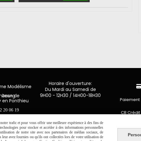
Horaire d'ouverture:
mme Modélisme
Du Mardi au Samedi de
9H00 - 12H30 / 14H00-18H30
n de Luxembourg
Paiement 
y en Ponthieu
2 20 06 19
CB Crédit
otre trafic et pour vous offrir une meilleure expérience à des fins de
Virement 
s technologies pour stocker et accéder à des informations personnelles
tilisation de notre site avec nos partenaires de médias sociaux, de
Perso
leur avez fournies ou qu'ils ont collectées lors de votre utilisation de
PAYPAL (4x 