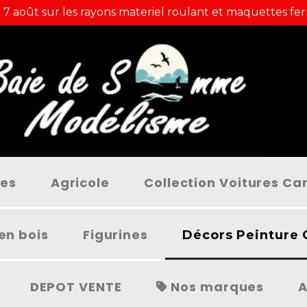
 7 août sur les rayons materiel roulant et maquettes fer
ées
Agricole
Collection Voitures C
en bois
Figurines
Décors Peinture 
DEPOT VENTE
Nos marques
A