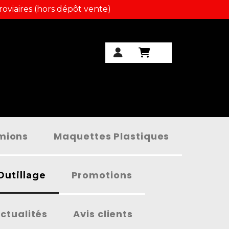
roviaires (hors dépôt vente)
amions
Maquettes Plastiques
Promotions
Outillage
ctualités
Avis clients