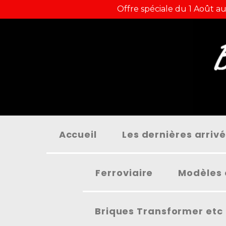
Panneau de gestion des cookies
Offre spéciale du 1 Août au
Accueil
Les dernières arriv
Ferroviaire
Modèles 
Briques Transformer etc