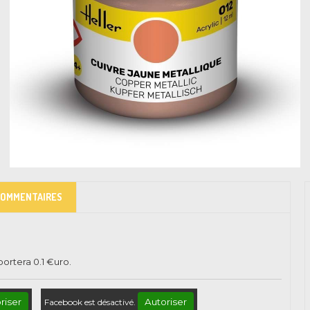
COMMENTAIRES
pportera
0.1
€uro.
riser
Autoriser
Facebook est désactivé.