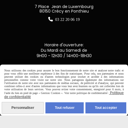
7 Place Jean de Luxembourg
80150 Crécy en Ponthieu

03 22 20 06 19
Horaire d'ouverture:
Du Mardi au Samedi de
9H00 - 12H30 / 14H00-18H30

Nous utilisons des cookies pour assurer le bon fonctionnement de notre site et analyser notre trafic et
pour vous offrir une meilleure expérience à des fins de statistiques. Pour cela, nos partenaires et nous
peuvent utiliser des cookies ou d'autres technologies pour stocker et accéder à des informations
personnelles comme votre visite sur notre site. Nous partageons également des informations sur
Paiement sécurisé
l'utilisation de notre site avec nos partenaires de médias sociaux, de publicité et d'analyse, qui peuvent
combiner celles-ci avec d'autres informations que vous leur avez fournies ou qu'ils ont collectées lors de
votre utilisation de leurs services. Vous pouvez retirer votre consentement, enregistré pour 6 mois, à
CB Crédit Agricole
Politique
l'aide du lien en pied de page « Gestion Cookies ». Voir notre politique de confidentialité :
de confidentialité
Virement bancaire
Personnaliser
Tout refuser
Tout accepter
PAYPAL (4x sans frais)