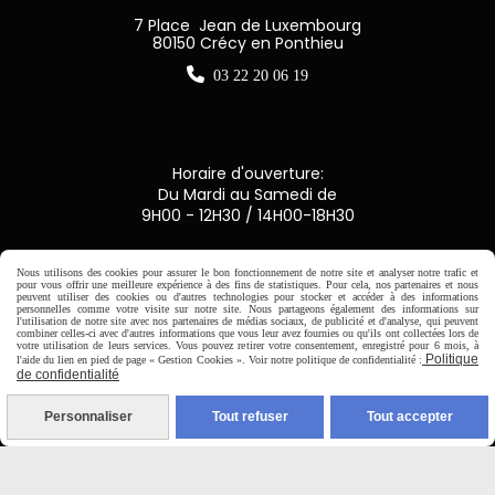
7 Place Jean de Luxembourg
80150 Crécy en Ponthieu

03 22 20 06 19
Horaire d'ouverture:
Du Mardi au Samedi de
9H00 - 12H30 / 14H00-18H30

Nous utilisons des cookies pour assurer le bon fonctionnement de notre site et analyser notre trafic et
pour vous offrir une meilleure expérience à des fins de statistiques. Pour cela, nos partenaires et nous
peuvent utiliser des cookies ou d'autres technologies pour stocker et accéder à des informations
personnelles comme votre visite sur notre site. Nous partageons également des informations sur
Paiement sécurisé
l'utilisation de notre site avec nos partenaires de médias sociaux, de publicité et d'analyse, qui peuvent
combiner celles-ci avec d'autres informations que vous leur avez fournies ou qu'ils ont collectées lors de
votre utilisation de leurs services. Vous pouvez retirer votre consentement, enregistré pour 6 mois, à
CB Crédit Agricole
Politique
l'aide du lien en pied de page « Gestion Cookies ». Voir notre politique de confidentialité :
de confidentialité
Virement bancaire
Personnaliser
Tout refuser
Tout accepter
PAYPAL (4x sans frais)