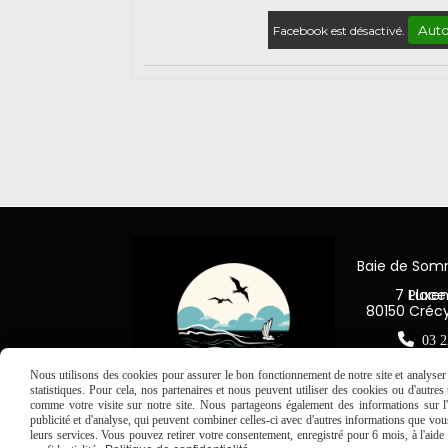
Auto
Facebook est désactivé.
Baie de So
7 Place Jea
80150 Créc

03 2
Nous utilisons des cookies pour assurer le bon fonctionnement de notre site et analyser n
statistiques. Pour cela, nos partenaires et nous peuvent utiliser des cookies ou d'autre
comme votre visite sur notre site. Nous partageons également des informations sur l'u
publicité et d'analyse, qui peuvent combiner celles-ci avec d'autres informations que vous 
leurs services. Vous pouvez retirer votre consentement, enregistré pour 6 mois, à l'aid