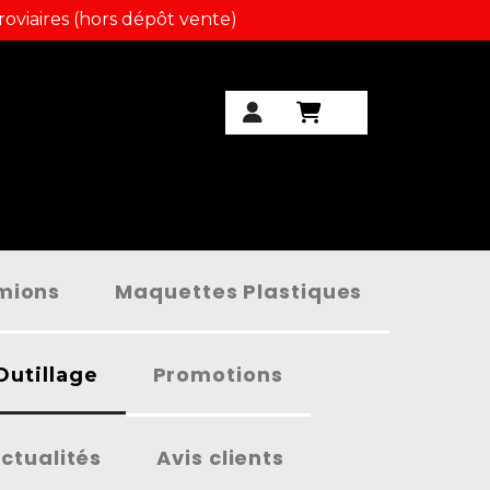
roviaires (hors dépôt vente)
amions
Maquettes Plastiques
Promotions
Outillage
ctualités
Avis clients