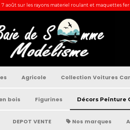
 7 août sur les rayons materiel roulant et maquettes fer
ées
Agricole
Collection Voitures C
en bois
Figurines
Décors Peinture 
DEPOT VENTE
Nos marques
A