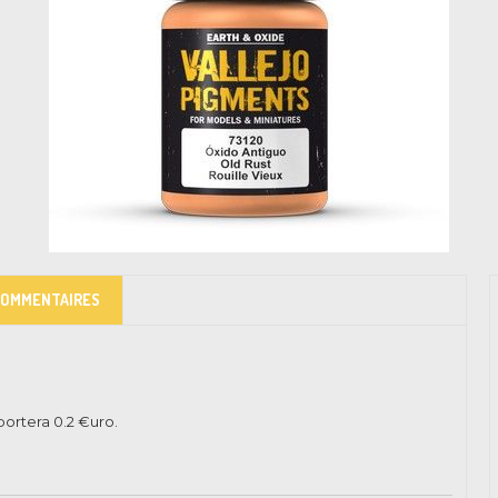
COMMENTAIRES
pportera
0.2
€uro.