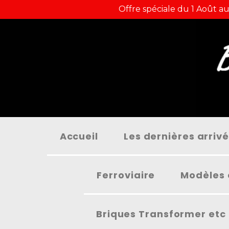
Panneau de gestion des cookies
Offre spéciale du 1 Août au
Accueil
Les dernières arriv
Ferroviaire
Modèles 
Briques Transformer etc