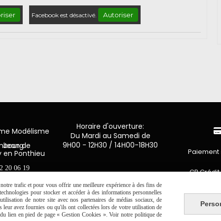
riser
Autoriser
Facebook est désactivé.
Horaire d'ouverture:
mme Modélisme
Du Mardi au Samedi de
9H00 - 12H30 / 14H00-18H30
n de Luxembourg
Paiement 
y en Ponthieu
2 20 06 19
CB Crédit
otre trafic et pour vous offrir une meilleure expérience à des fins de
Virement 
s technologies pour stocker et accéder à des informations personnelles
tilisation de notre site avec nos partenaires de médias sociaux, de
Perso
leur avez fournies ou qu'ils ont collectées lors de votre utilisation de
PAYPAL (4x 
e du lien en pied de page « Gestion Cookies ». Voir notre politique de