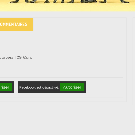
COMMENTAIRES
pportera
1.09
€uro.
riser
Autoriser
Facebook est désactivé.