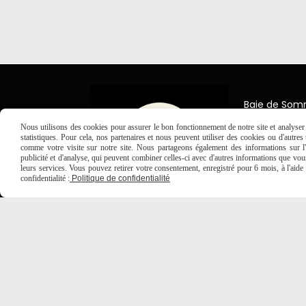
Baie de So
7 Place Jea
Nous utilisons des cookies pour assurer le bon fonctionnement de notre site et analyser n
80150 Créc
statistiques. Pour cela, nos partenaires et nous peuvent utiliser des cookies ou d'autre
comme votre visite sur notre site. Nous partageons également des informations sur l'u

03 2
publicité et d'analyse, qui peuvent combiner celles-ci avec d'autres informations que vous 
leurs services. Vous pouvez retirer votre consentement, enregistré pour 6 mois, à l'aid
confidentialité :
Politique de confidentialité
MENTIONS LÉGALES
CONDITIONS GÉNÉRALES DE VE