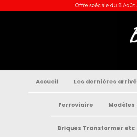
Panneau de gestion des cookies
Offre spéciale du 8 Août
Accueil
Les dernières arriv
Ferroviaire
Modèles 
Briques Transformer etc