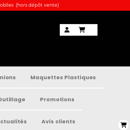
obiles (hors dépôt vente)
amions
Maquettes Plastiques
Outillage
Promotions
ctualités
Avis clients