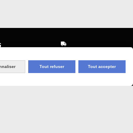


Expédition sous 48h
sécurisé
jours ouvrés
nnaliser
Tout refuser
Tout accepter
 Agricole
Frais de port (5€50)
offert dès 50€
bancaire
Sauf pour les produits en
Dépot vente des frais de
7€50 sont facturés quelques
sans frais)
soit le montant.
COOKIES
MON COMPTE
SITE CRÉÉ AVEC CMONSITE