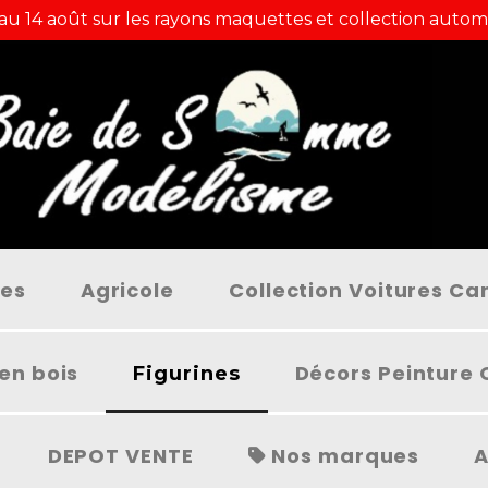
 au 14 août sur les rayons maquettes et collection autom
ées
Agricole
Collection Voitures C
en bois
Décors Peinture 
Figurines
DEPOT VENTE
Nos marques
A