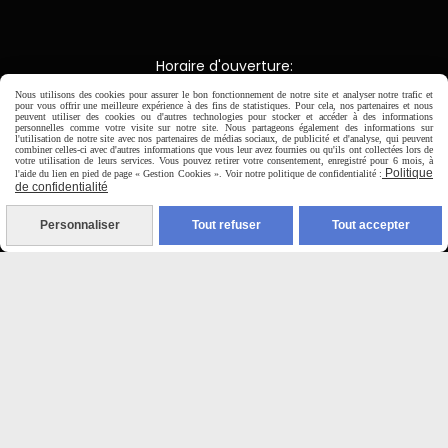
Horaire d'ouverture:
Du Mardi au Samedi de
Nous utilisons des cookies pour assurer le bon fonctionnement de notre site et analyser notre trafic et
9H00 - 12H30 / 14H00-18H30
pour vous offrir une meilleure expérience à des fins de statistiques. Pour cela, nos partenaires et nous
peuvent utiliser des cookies ou d'autres technologies pour stocker et accéder à des informations
personnelles comme votre visite sur notre site. Nous partageons également des informations sur
l'utilisation de notre site avec nos partenaires de médias sociaux, de publicité et d'analyse, qui peuvent

combiner celles-ci avec d'autres informations que vous leur avez fournies ou qu'ils ont collectées lors de
votre utilisation de leurs services. Vous pouvez retirer votre consentement, enregistré pour 6 mois, à
Politique
l'aide du lien en pied de page « Gestion Cookies ». Voir notre politique de confidentialité :
de confidentialité
Paiement sécurisé
Personnaliser
Tout refuser
Tout accepter
CB Crédit Agricole
Virement bancaire
PAYPAL (4x sans frais)

Expédition sous 48h
jours ouvrés