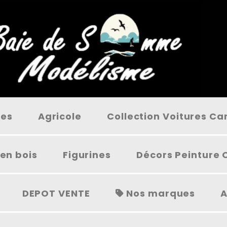
ées
Agricole
Collection Voitures C
en bois
Figurines
Décors Peinture 
DEPOT VENTE
Nos marques
A