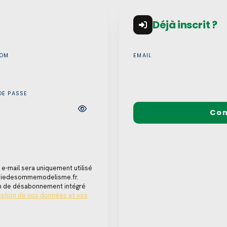
Déjà inscrit ?
NOM
EMAIL
DE PASSE
Con
 e-mail sera uniquement utilisé
 baiedesommemodelisme.fr.
ien de désabonnement intégré
gestion de vos données et vos