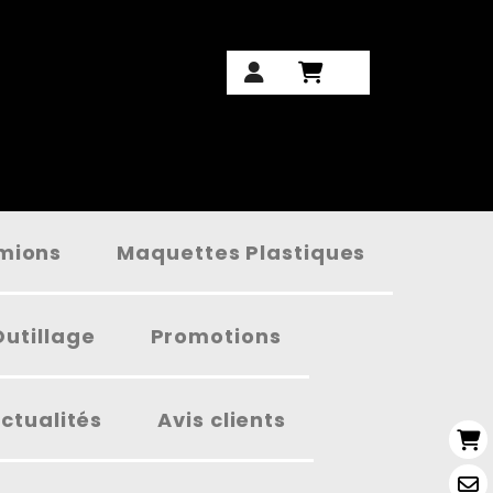
amions
Maquettes Plastiques
Outillage
Promotions
ctualités
Avis clients