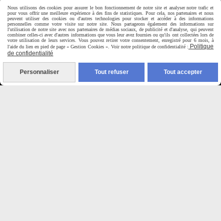
Horaire d'ouverture:
Nous utilisons des cookies pour assurer le bon fonctionnement de notre site et analyser notre trafic et
pour vous offrir une meilleure expérience à des fins de statistiques. Pour cela, nos partenaires et nous
Du Mardi au Samedi de
peuvent utiliser des cookies ou d'autres technologies pour stocker et accéder à des informations
personnelles comme votre visite sur notre site. Nous partageons également des informations sur
9H00 - 12H30 / 14H00-18H30
l'utilisation de notre site avec nos partenaires de médias sociaux, de publicité et d'analyse, qui peuvent
combiner celles-ci avec d'autres informations que vous leur avez fournies ou qu'ils ont collectées lors de
votre utilisation de leurs services. Vous pouvez retirer votre consentement, enregistré pour 6 mois, à
Politique
l'aide du lien en pied de page « Gestion Cookies ». Voir notre politique de confidentialité :

de confidentialité
Paiement sécurisé
Personnaliser
Tout refuser
Tout accepter
CB Crédit Agricole
Virement bancaire
PAYPAL (4x sans frais)

Expédition sous 48h
jours ouvrés
Frais de port (5€50)
offert dès 50€